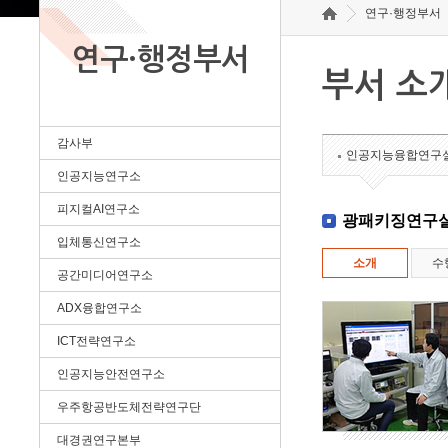
연구·행정부서
연구·행정부서
부서 소
감사부
인공지능융합연구
인공지능연구소
피지컬AI연구소
광패키징연구
입체통신연구소
소개
수
공간미디어연구소
ADX융합연구소
ICT전략연구소
인공지능안전연구소
우주항공반도체전략연구단
대경권연구본부