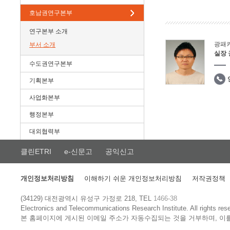
호남권연구본부
연구본부 소개
광패
부서 소개
실장
수도권연구본부
기획본부
사업화본부
행정본부
대외협력부
클린ETRI
e-신문고
공익신고
개인정보처리방침
이해하기 쉬운 개인정보처리방침
저작권정책
(34129) 대전광역시 유성구 가정로 218, TEL
1466-38
Electronics and Telecommunications Research Institute.
All rights res
본 홈페이지에 게시된 이메일 주소가 자동수집되는 것을 거부하며, 이