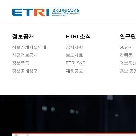
본문 바로가기
주요메뉴 바로가기
하단메뉴 바로가기
정보공개
ETRI 소식
연구원
정보공개제도안내
공지사항
50년사
사전정보공개
보도자료
간행물
정보목록
ETRI SNS
정보통신
정보공개청구
채용공고
홍보 동
경영공시
공공데이터개방
사업실명제