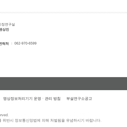
키징연구실
 권상진
062-970-6599
연락처
영상정보처리기기 운영ㆍ관리 방침
부설연구소공고
erved.
를 위반시 정보통신망법에 의해 처벌됨을 유념하시기 바랍니다.