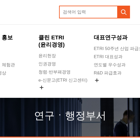
 홍보
클린 ETRI
대표연구성과
(윤리경영)
ETRI 50주년 산업 파
윤리헌장
ETRI 대표성과
인권경영
 체험관
연도별 우수성과
청렴·반부패경영
영상
R&D 파급효과
e-신문고(ETRI 신고센터)
지식공유플랫폼
공익신고
청렴포털 신고
고객의소리
연구ㆍ행정부서
수의계약 현황
부패징계 현황
감사결과공개