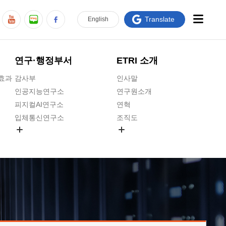
Translate
En
glish
연구·행정부서
ETRI 소개
급효과
감사부
인사말
인공지능연구소
연구원소개
피지컬AI연구소
연혁
입체통신연구소
조직도
공간미디어연구소
기타 공개정보
ADX융합연구소
원규 제·개정 예고
ICT전략연구소
연구원 고객헌장
인공지능안전연구소
ETRI CI
우주항공반도체전략연구단
주요업무연락처
대경권연구본부
찾아오시는길
호남권연구본부