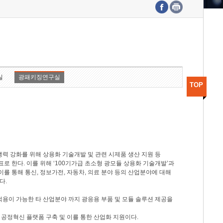
수도권연구본부
기획본부
사업화본부
행정본부
대외협력부
실
광패키징연구실
TOP
력 강화를 위해 상용화 기술개발 및 관련 시제품 생산 지원 등
 한다. 이를 위해 ‘100기가급 초소형 광모듈 상용화 기술개발’과
이를 통해 통신, 정보가전, 자동차, 의료 분야 등의 산업분야에 대해
다.
적용이 가능한 타 산업분야 까지 광응용 부품 및 모듈 솔루션 제공을
 공정혁신 플랫폼 구축 및 이를 통한 산업화 지원이다.