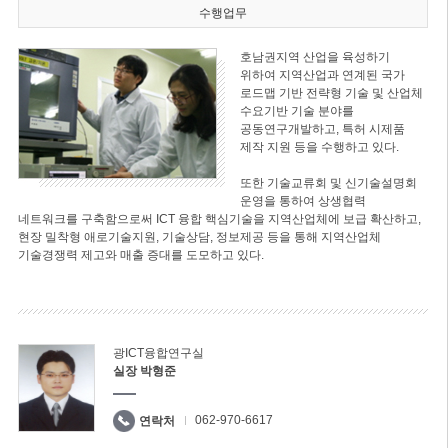
수행업무
호남권지역 산업을 육성하기
위하여 지역산업과 연계된 국가
로드맵 기반 전략형 기술 및 산업체
수요기반 기술 분야를
공동연구개발하고, 특허 시제품
제작 지원 등을 수행하고 있다.
또한 기술교류회 및 신기술설명회
운영을 통하여 상생협력
네트워크를 구축함으로써 ICT 융합 핵심기술을 지역산업체에 보급 확산하고,
현장 밀착형 애로기술지원, 기술상담, 정보제공 등을 통해 지역산업체
기술경쟁력 제고와 매출 증대를 도모하고 있다.
광ICT융합연구실
실장 박형준
062-970-6617
연락처