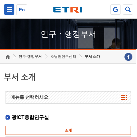
본문 바로가기
주요메뉴 바로가기
하단메뉴 바로가기
En
연구ㆍ행정부서
연구·행정부서
호남권연구센터
부서 소개
부서 소개
메뉴를 선택하세요.
광ICT융합연구실
소개