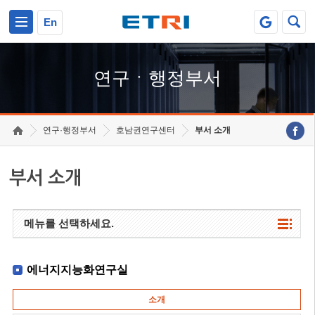
본문 바로가기
주요메뉴 바로가기
하단메뉴 바로가기
En
연구ㆍ행정부서
연구·행정부서
호남권연구센터
부서 소개
부서 소개
메뉴를 선택하세요.
에너지지능화연구실
소개