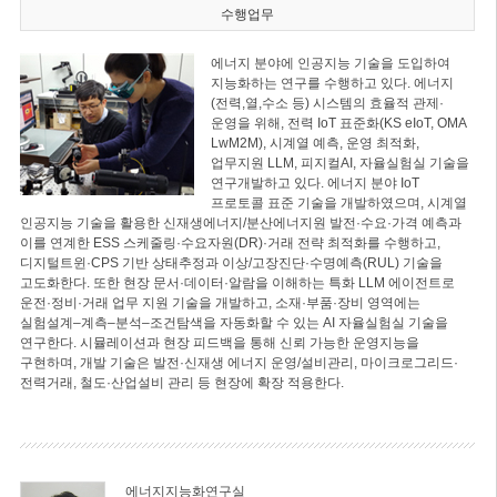
수행업무
에너지 분야에 인공지능 기술을 도입하여
지능화하는 연구를 수행하고 있다. 에너지
(전력,열,수소 등) 시스템의 효율적 관제·
운영을 위해, 전력 IoT 표준화(KS eIoT, OMA
LwM2M), 시계열 예측, 운영 최적화,
업무지원 LLM, 피지컬AI, 자율실험실 기술을
연구개발하고 있다. 에너지 분야 IoT
프로토콜 표준 기술을 개발하였으며, 시계열
인공지능 기술을 활용한 신재생에너지/분산에너지원 발전·수요·가격 예측과
이를 연계한 ESS 스케줄링·수요자원(DR)·거래 전략 최적화를 수행하고,
디지털트윈·CPS 기반 상태추정과 이상/고장진단·수명예측(RUL) 기술을
고도화한다. 또한 현장 문서·데이터·알람을 이해하는 특화 LLM 에이전트로
운전·정비·거래 업무 지원 기술을 개발하고, 소재·부품·장비 영역에는
실험설계–계측–분석–조건탐색을 자동화할 수 있는 AI 자율실험실 기술을
연구한다. 시뮬레이션과 현장 피드백을 통해 신뢰 가능한 운영지능을
구현하며, 개발 기술은 발전·신재생 에너지 운영/설비관리, 마이크로그리드·
전력거래, 철도·산업설비 관리 등 현장에 확장 적용한다.
에너지지능화연구실