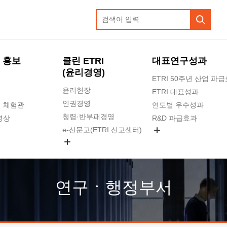
 홍보
클린 ETRI
대표연구성과
(윤리경영)
ETRI 50주년 산업 파
윤리헌장
ETRI 대표성과
인권경영
 체험관
연도별 우수성과
청렴·반부패경영
영상
R&D 파급효과
e-신문고(ETRI 신고센터)
지식공유플랫폼
공익신고
청렴포털 신고
고객의소리
연구ㆍ행정부서
수의계약 현황
부패징계 현황
감사결과공개