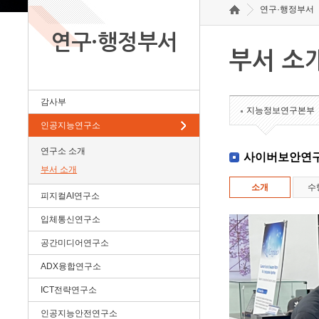
연구·행정부서
연구·행정부서
부서 소
감사부
지능정보연구본부
인공지능연구소
연구소 소개
사이버보안연
부서 소개
소개
수
피지컬AI연구소
입체통신연구소
공간미디어연구소
ADX융합연구소
ICT전략연구소
인공지능안전연구소