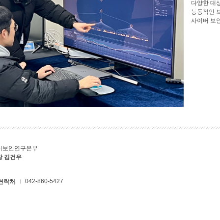
다양한 대
능동적인 
사이버 보
버보안연구본부
장 김건우
042-860-5427
연락처