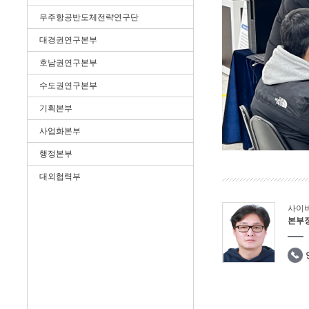
우주항공반도체전략연구단
대경권연구본부
호남권연구본부
수도권연구본부
기획본부
사업화본부
행정본부
대외협력부
사이
본부