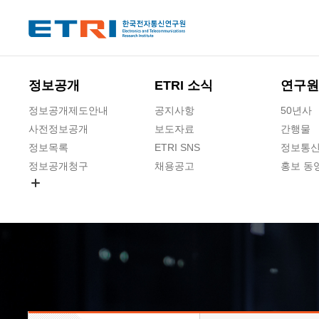
본문 바로가기
주요메뉴 바로가기
하단메뉴 바로가기
정보공개
ETRI 소식
연구원
정보공개제도안내
공지사항
50년사
사전정보공개
보도자료
간행물
정보목록
ETRI SNS
정보통신
정보공개청구
채용공고
홍보 동
경영공시
공공데이터개방
사업실명제