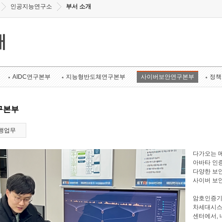
인공지능연구소
부서 소개
개
AIDC연구본부
지능형반도체연구본부
사이버보안연구본부
정책
구본부
행업무
다가오는 메
아바타 인증
다양한 보안
사이버 보
암호인증기
차세대시스
센터에서, 