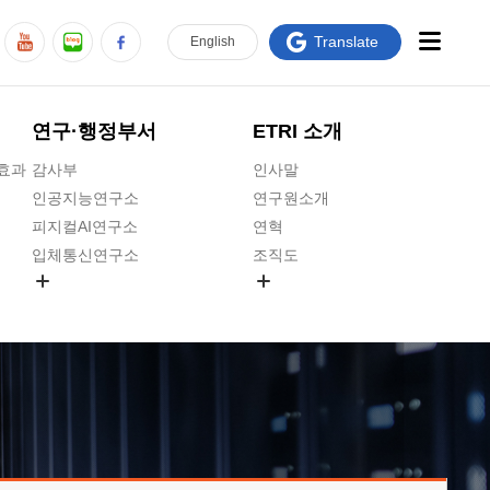
Translate
En
glish
연구·행정부서
ETRI 소개
급효과
감사부
인사말
인공지능연구소
연구원소개
피지컬AI연구소
연혁
입체통신연구소
조직도
공간미디어연구소
기타 공개정보
ADX융합연구소
원규 제·개정 예고
ICT전략연구소
연구원 고객헌장
인공지능안전연구소
ETRI CI
우주항공반도체전략연구단
주요업무연락처
대경권연구본부
찾아오시는길
호남권연구본부