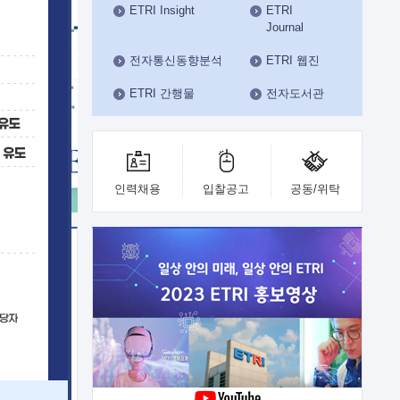
ETRI Insight
ETRI
수도권연구본부
Journal
기획본부
사업화본부
전자통신동향분석
ETRI 웹진
행정본부
ETRI 간행물
전자도서관
대외협력부
인력채용
입찰공고
공동/위탁
이전
업 지원
능 기술
체실험실