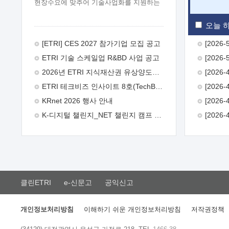
현장수요에 맞추어 기술사업화를 지원하는
『연구인력 현장지원』프로그램을
운영하고 있습니다.이에 연구인력의 지원을
오늘 하
희망하는 중소.중견기업에서는 신청하여
주시기 바랍니다.
2026년 8월
[ETRI] CES 2027 참가기업 모집 공고
한국전자통신연구원장
1. 추진개요

ETRI 기술 스케일업 R&BD 사업 공고
추진목적: ETRI 인력을 기업현장에 파견.
기술지원을 실시함으로써 ETRI 개발기술의
2026년 ETRI 지식재산권 유상양도계약 수요조사 공고
사업화를 지원하여 사업화성과를
ETRI 테크비즈 인사이트 8호(TechBiz Insight Vol.8) 발간
극대화하고, 지원기업을 강견기업으로
육성하고자 함.
 신청자격: ETRI
KRnet 2026 행사 안내
협력기업 및 일반 ICT 중소기업* 협력기업:
K-디지털 챌린지_NET 챌린지 캠프 시즌13 안내
ETRI 창업/연구소기업, 기술이전/출자기업
등 ETRI 개발기술을 사업화하고자 하는
기업
 파견기간: 1년 이상 [최대 3년까지
연속지원 가능]* 연속지원은 지원완료
시점에서 당해 지원실적과 차기 지원계획을
평가하여 결정
 기업부담: 연구인력
연봉기준 30 ~ 40%* (1년차) 연봉의 30%,
클린ETRI
e-신문고
공익신고
(2 ~ 3년차) 연봉의 40%
 추진일정(1)
희망기업 신청/접수(2)희망인력-희망기업
매칭(3)현장조사/ 선정(심의)(4)협약체결
개인정보처리방침
이해하기 쉬운 개인정보처리방침
저작권정책
(5)기업파견8월 3일 ~ 14일
8월 17일 ~
26일
9월초순
9월 중순
10월 이후*