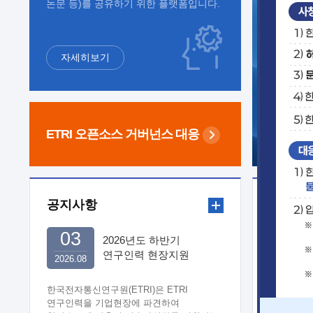
논문 등)를 공유하기 위한 플랫폼입니다.
자세히보기
ETRI 오픈소스
거버넌스 대응
공지사항
보도자
03
2026년도 하반기
연구인력 현장지원
2026.08
희망기업 신청/접수
한국전자통신연구원(ETRI)은 ETRI
연구인력을 기업현장에 파견하여