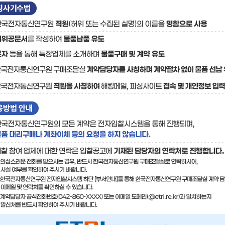
료
기술사업화플랫폼/기술
기술예고
중소기
보유특허
이전가
융합기술연구생산센터
반도