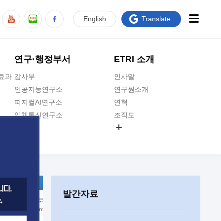
En
glish
Translate
연구·행정부서
ETRI 소개
급효과
감사부
인사말
인공지능연구소
연구원소개
피지컬AI연구소
연혁
입체통신연구소
조직도
공간미디어연구소
기타 공개정보
ADX융합연구소
원규 제·개정 예고
ICT전략연구소
연구원 고객헌장
인공지능안전연구소
ETRI CI
우주항공반도체전략연구단
주요업무연락처
발간자료
대경권연구본부
찾아오시는길
호남권연구본부