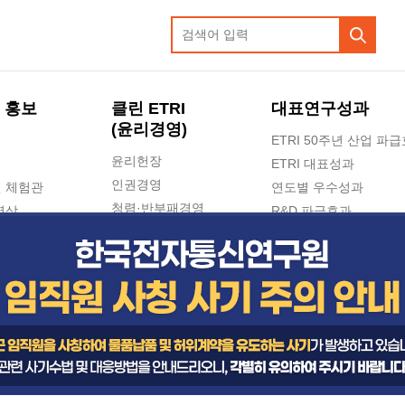
 홍보
클린 ETRI
대표연구성과
(윤리경영)
ETRI 50주년 산업 파
윤리헌장
ETRI 대표성과
인권경영
 체험관
연도별 우수성과
청렴·반부패경영
영상
R&D 파급효과
e-신문고(ETRI 신고센터)
지식공유플랫폼
공익신고
청렴포털 신고
고객의소리
수의계약 현황
부패징계 현황
감사결과공개