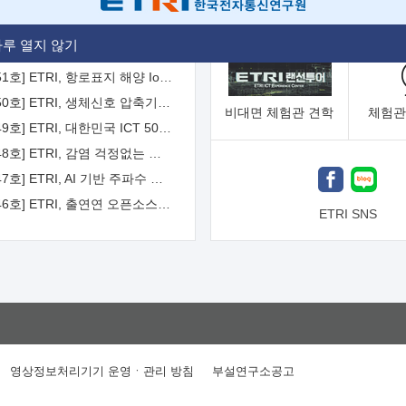
[2026-52호] ETRI, ITU-T 자율주행차 국제표준화 주도한다
루 열지 않기
[2026-51호] ETRI, 항로표지 해양 IoT 무선통신체계 개발 나선다
[2026-50호] ETRI, 생체신호 압축기술 국제표준 채택...의료 AI 시대 연다
비대면
체험관 견학
체험관
[2026-49호] ETRI, 대한민국 ICT 50년 역사를 담은 온라인 50년사 공개
[2026-48호] ETRI, 감염 걱정없는 공중 터치 인터페이스 시대 연다
[2026-47호] ETRI, AI 기반 주파수 예측기술 국제표준 이끌어
[2026-46호] ETRI, 출연연 오픈소스 협의체 '범출연연'으로 확대 운영
ETRI SNS
영상정보처리기기 운영ㆍ관리 방침
부설연구소공고