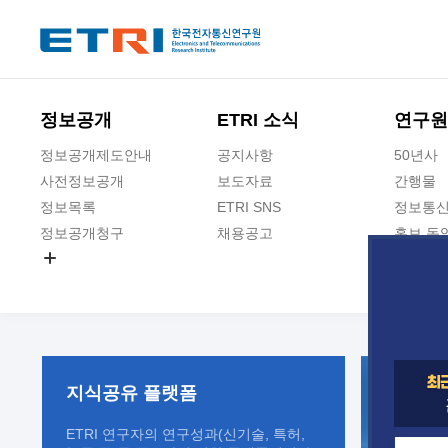
본문 바로가기
주요메뉴 바로가기
정보공개
ETRI 소식
연구원
정보공개제도안내
공지사항
50년사
사전정보공개
보도자료
간행물
정보목록
ETRI SNS
정보통신
정보공개청구
채용공고
홍보 동
경영공시
공공데이터개방
사업실명제
지식공유
플랫폼
ETRI 연구자의 연구성과(신기술, 특허,