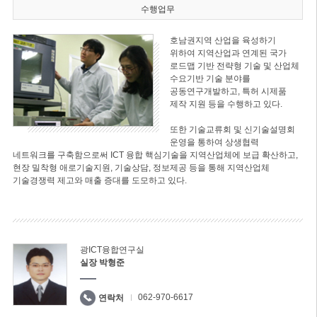
수행업무
호남권지역 산업을 육성하기
위하여 지역산업과 연계된 국가
로드맵 기반 전략형 기술 및 산업체
수요기반 기술 분야를
공동연구개발하고, 특허 시제품
제작 지원 등을 수행하고 있다.
또한 기술교류회 및 신기술설명회
운영을 통하여 상생협력
네트워크를 구축함으로써 ICT 융합 핵심기술을 지역산업체에 보급 확산하고,
현장 밀착형 애로기술지원, 기술상담, 정보제공 등을 통해 지역산업체
기술경쟁력 제고와 매출 증대를 도모하고 있다.
광ICT융합연구실
실장 박형준
062-970-6617
연락처