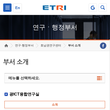
본문 바로가기
주요메뉴 바로가기
하단메뉴 바로가기
En
연구ㆍ행정부서
연구·행정부서
호남권연구센터
부서 소개
부서 소개
메뉴를 선택하세요.
광ICT융합연구실
소개