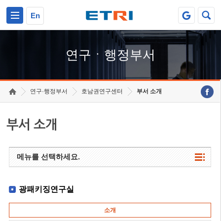
본문 바로가기
주요메뉴 바로가기
하단메뉴 바로가기
En
연구ㆍ행정부서
연구·행정부서
호남권연구센터
부서 소개
부서 소개
메뉴를 선택하세요.
광패키징연구실
소개