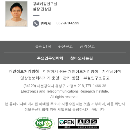
광패키징연구실
실장 권상진
062-970-6599
연락처
클린ETRI
e-신문고
공익신고
주요업무연락처
찾아오시는길
개인정보처리방침
이해하기 쉬운 개인정보처리방침
저작권정책
영상정보처리기기 운영ㆍ관리 방침
부설연구소공고
(34129) 대전광역시 유성구 가정로 218, TEL
1466-38
Electronics and Telecommunications Research Institute.
All rights reserved.
본 홈페이지에 게시된 이메일 주소가 자동수집되는 것을 거부하며, 이를 위반시
정보통신망법에 의해 처벌됨을 유념하시기 바랍니다.