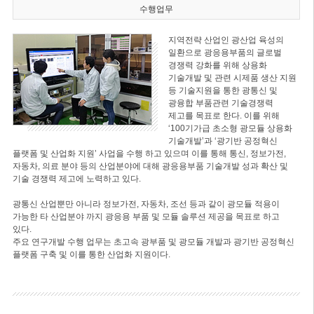
수행업무
지역전략 산업인 광산업 육성의
일환으로 광응용부품의 글로벌
경쟁력 강화를 위해 상용화
기술개발 및 관련 시제품 생산 지원
등 기술지원을 통한 광통신 및
광융합 부품관련 기술경쟁력
제고를 목표로 한다. 이를 위해
‘100기가급 초소형 광모듈 상용화
기술개발’과 ‘광기반 공정혁신
플랫폼 및 산업화 지원’ 사업을 수행 하고 있으며 이를 통해 통신, 정보가전,
자동차, 의료 분야 등의 산업분야에 대해 광응용부품 기술개발 성과 확산 및
기술 경쟁력 제고에 노력하고 있다.
광통신 산업뿐만 아니라 정보가전, 자동차, 조선 등과 같이 광모듈 적용이
가능한 타 산업분야 까지 광응용 부품 및 모듈 솔루션 제공을 목표로 하고
있다.
주요 연구개발 수행 업무는 초고속 광부품 및 광모듈 개발과 광기반 공정혁신
플랫폼 구축 및 이를 통한 산업화 지원이다.