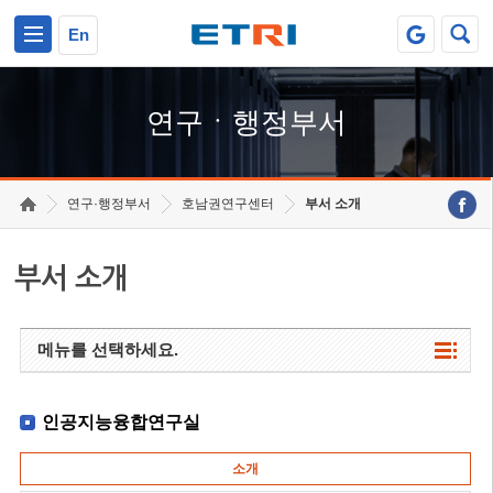
본문 바로가기
주요메뉴 바로가기
하단메뉴 바로가기
En
연구ㆍ행정부서
연구·행정부서
호남권연구센터
부서 소개
부서 소개
메뉴를 선택하세요.
인공지능융합연구실
소개