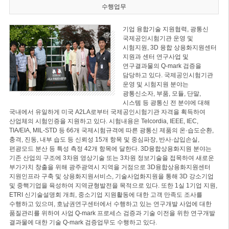
수행업무
기업 융합기술 지원협력, 광통신
국제공인시험기관 운영 및
시험지원, 3D 융합 상용화지원센터
지원과 센터 연구사업 및
연구결과물의 Q-mark 검증을
담당하고 있다. 국제공인시험기관
운영 및 시험지원 분야는
광통신소자, 부품, 모듈, 단말,
시스템 등 광통신 전 분야에 대해
국내에서 유일하게 미국 A2LA로부터 국제공인시험기관 자격을 획득하여
산업체의 시험인증을 지원하고 있다. 시험내용은 Telcordia, IEEE, IEC,
TIA/EIA, MIL-STD 등 66개 국제시험규격에 따른 광통신 제품의 온·습도순환,
충격, 진동, 내부 습도 등 신뢰성 15개 항목 및 중심파장, 반사·삽입손실,
편광모드 분산 등 특성 측정 42개 항목에 달한다. 3D융합상용화지원 분야는
기존 산업의 구조에 3차원 영상기술 또는 3차원 정보기술을 접목하여 새로운
부가가치 창출을 위해 광주광역시 지역을 거점으로 3D융합상용화지원센터
지원인프라 구축 및 상용화지원서비스, 기술사업화지원을 통해 3D 강소기업
및 중핵기업을 육성하여 지역균형발전을 목적으로 있다. 또한 1실 1기업 지원,
ETRI 신기술설명회 개최, 중소기업 지원활동에 대한 고객 만족도 조사를
수행하고 있으며, 호남권연구센터에서 수행하고 있는 연구개발 사업에 대한
품질관리를 위하여 사업 Q-mark 프로세스 검증과 기술 이전을 위한 연구개발
결과물에 대한 기술 Q-mark 검증업무도 수행하고 있다.