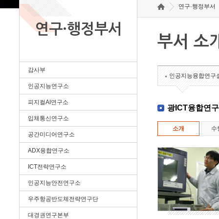
연구·행정부서
연구·행정부서
부서 소
감사부
인공지능융합연구
인공지능연구소
피지컬AI연구소
광ICT융합연
입체통신연구소
소개
수
공간미디어연구소
ADX융합연구소
ICT전략연구소
인공지능안전연구소
우주항공반도체전략연구단
대경권연구본부