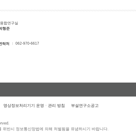
T융합연구실
 박형준
062-970-6617
연락처
영상정보처리기기 운영ㆍ관리 방침
부설연구소공고
erved.
를 위반시 정보통신망법에 의해 처벌됨을 유념하시기 바랍니다.