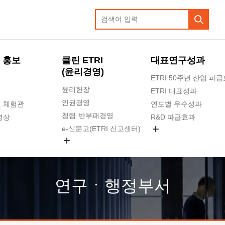
 홍보
클린 ETRI
대표연구성과
(윤리경영)
ETRI 50주년 산업 파
윤리헌장
ETRI 대표성과
인권경영
 체험관
연도별 우수성과
청렴·반부패경영
영상
R&D 파급효과
e-신문고(ETRI 신고센터)
지식공유플랫폼
공익신고
청렴포털 신고
고객의소리
연구ㆍ행정부서
수의계약 현황
부패징계 현황
감사결과공개