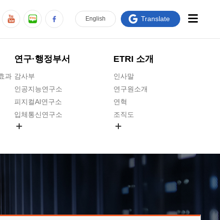
Translate
En
glish
연구·행정부서
ETRI 소개
급효과
감사부
인사말
인공지능연구소
연구원소개
피지컬AI연구소
연혁
입체통신연구소
조직도
공간미디어연구소
기타 공개정보
ADX융합연구소
원규 제·개정 예고
ICT전략연구소
연구원 고객헌장
인공지능안전연구소
ETRI CI
우주항공반도체전략연구단
주요업무연락처
대경권연구본부
찾아오시는길
호남권연구본부