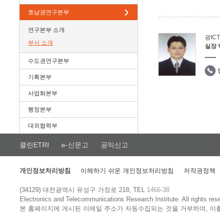
호남권연구본부
연구본부 소개
광IC
부서 소개
실장
수도권연구본부
기획본부
사업화본부
행정본부
대외협력부
클린ETRI
e-신문고
공익신고
개인정보처리방침
이해하기 쉬운 개인정보처리방침
저작권정책
(34129) 대전광역시 유성구 가정로 218, TEL
1466-38
Electronics and Telecommunications Research Institute.
All rights res
본 홈페이지에 게시된 이메일 주소가 자동수집되는 것을 거부하며, 이