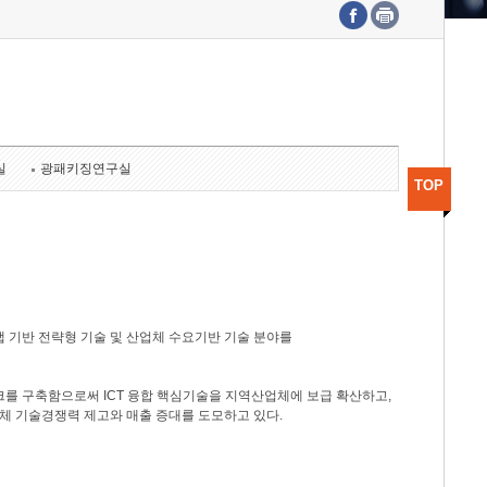
수도권연구본부
기획본부
사업화본부
행정본부
대외협력부
실
광패키징연구실
TOP
 기반 전략형 기술 및 산업체 수요기반 기술 분야를
를 구축함으로써 ICT 융합 핵심기술을 지역산업체에 보급 확산하고,
체 기술경쟁력 제고와 매출 증대를 도모하고 있다.