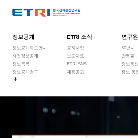
본문 바로가기
주요메뉴 바로가기
하단메뉴 바로가기
정보공개
ETRI 소식
연구원
정보공개제도안내
공지사항
50년사
사전정보공개
보도자료
간행물
정보목록
ETRI SNS
정보통신
정보공개청구
채용공고
홍보 동
경영공시
공공데이터개방
사업실명제