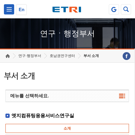
본문 바로가기
주요메뉴 바로가기
하단메뉴 바로가기
En
연구ㆍ행정부서
연구·행정부서
호남권연구센터
부서 소개
부서 소개
메뉴를 선택하세요.
엣지컴퓨팅응용서비스연구실
소개