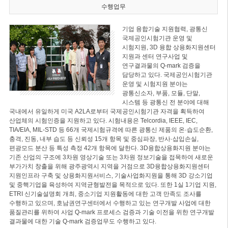
수행업무
기업 융합기술 지원협력, 광통신
국제공인시험기관 운영 및
시험지원, 3D 융합 상용화지원센터
지원과 센터 연구사업 및
연구결과물의 Q-mark 검증을
담당하고 있다. 국제공인시험기관
운영 및 시험지원 분야는
광통신소자, 부품, 모듈, 단말,
시스템 등 광통신 전 분야에 대해
국내에서 유일하게 미국 A2LA로부터 국제공인시험기관 자격을 획득하여
산업체의 시험인증을 지원하고 있다. 시험내용은 Telcordia, IEEE, IEC,
TIA/EIA, MIL-STD 등 66개 국제시험규격에 따른 광통신 제품의 온·습도순환,
충격, 진동, 내부 습도 등 신뢰성 15개 항목 및 중심파장, 반사·삽입손실,
편광모드 분산 등 특성 측정 42개 항목에 달한다. 3D융합상용화지원 분야는
기존 산업의 구조에 3차원 영상기술 또는 3차원 정보기술을 접목하여 새로운
부가가치 창출을 위해 광주광역시 지역을 거점으로 3D융합상용화지원센터
지원인프라 구축 및 상용화지원서비스, 기술사업화지원을 통해 3D 강소기업
및 중핵기업을 육성하여 지역균형발전을 목적으로 있다. 또한 1실 1기업 지원,
ETRI 신기술설명회 개최, 중소기업 지원활동에 대한 고객 만족도 조사를
수행하고 있으며, 호남권연구센터에서 수행하고 있는 연구개발 사업에 대한
품질관리를 위하여 사업 Q-mark 프로세스 검증과 기술 이전을 위한 연구개발
결과물에 대한 기술 Q-mark 검증업무도 수행하고 있다.