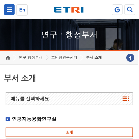
본문 바로가기
주요메뉴 바로가기
하단메뉴 바로가기
En
연구ㆍ행정부서
연구·행정부서
호남권연구센터
부서 소개
부서 소개
메뉴를 선택하세요.
인공지능융합연구실
소개