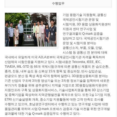
수행업무
기업 융합기술 지원협력, 광통신
국제공인시험기관 운영 및
시험지원, 3D 융합 상용화지원센터
지원과 센터 연구사업 및
연구결과물의 Q-mark 검증을
담당하고 있다. 국제공인시험기관
운영 및 시험지원 분야는
광통신소자, 부품, 모듈, 단말,
시스템 등 광통신 전 분야에 대해
국내에서 유일하게 미국 A2LA로부터 국제공인시험기관 자격을 획득하여
산업체의 시험인증을 지원하고 있다. 시험내용은 Telcordia, IEEE, IEC,
TIA/EIA, MIL-STD 등 66개 국제시험규격에 따른 광통신 제품의 온·습도순환,
충격, 진동, 내부 습도 등 신뢰성 15개 항목 및 중심파장, 반사·삽입손실,
편광모드 분산 등 특성 측정 42개 항목에 달한다. 3D융합상용화지원 분야는
기존 산업의 구조에 3차원 영상기술 또는 3차원 정보기술을 접목하여 새로운
부가가치 창출을 위해 광주광역시 지역을 거점으로 3D융합상용화지원센터
지원인프라 구축 및 상용화지원서비스, 기술사업화지원을 통해 3D 강소기업
및 중핵기업을 육성하여 지역균형발전을 목적으로 있다. 또한 1실 1기업 지원,
ETRI 신기술설명회 개최, 중소기업 지원활동에 대한 고객 만족도 조사를
수행하고 있으며, 호남권연구센터에서 수행하고 있는 연구개발 사업에 대한
품질관리를 위하여 사업 Q-mark 프로세스 검증과 기술 이전을 위한 연구개발
결과물에 대한 기술 Q-mark 검증업무도 수행하고 있다.