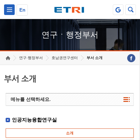
본문 바로가기
주요메뉴 바로가기
하단메뉴 바로가기
En
연구ㆍ행정부서
연구·행정부서
호남권연구센터
부서 소개
부서 소개
메뉴를 선택하세요.
인공지능융합연구실
소개