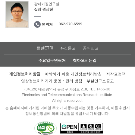
광패키징연구실
실장 권상진
062-970-6599
연락처
클린ETRI
e-신문고
공익신고
주요업무연락처
찾아오시는길
개인정보처리방침
이해하기 쉬운 개인정보처리방침
저작권정책
영상정보처리기기 운영ㆍ관리 방침
부설연구소공고
(34129) 대전광역시 유성구 가정로 218, TEL
1466-38
Electronics and Telecommunications Research Institute.
All rights reserved.
본 홈페이지에 게시된 이메일 주소가 자동수집되는 것을 거부하며, 이를 위반시
정보통신망법에 의해 처벌됨을 유념하시기 바랍니다.