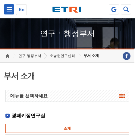
본문 바로가기
주요메뉴 바로가기
하단메뉴 바로가기
En
연구ㆍ행정부서
연구·행정부서
호남권연구센터
부서 소개
부서 소개
메뉴를 선택하세요.
광패키징연구실
소개