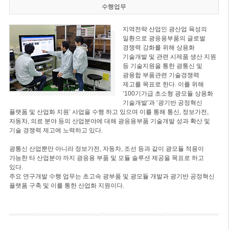
수행업무
지역전략 산업인 광산업 육성의
일환으로 광응용부품의 글로벌
경쟁력 강화를 위해 상용화
기술개발 및 관련 시제품 생산 지원
등 기술지원을 통한 광통신 및
광융합 부품관련 기술경쟁력
제고를 목표로 한다. 이를 위해
‘100기가급 초소형 광모듈 상용화
기술개발’과 ‘광기반 공정혁신
플랫폼 및 산업화 지원’ 사업을 수행 하고 있으며 이를 통해 통신, 정보가전,
자동차, 의료 분야 등의 산업분야에 대해 광응용부품 기술개발 성과 확산 및
기술 경쟁력 제고에 노력하고 있다.
광통신 산업뿐만 아니라 정보가전, 자동차, 조선 등과 같이 광모듈 적용이
가능한 타 산업분야 까지 광응용 부품 및 모듈 솔루션 제공을 목표로 하고
있다.
주요 연구개발 수행 업무는 초고속 광부품 및 광모듈 개발과 광기반 공정혁신
플랫폼 구축 및 이를 통한 산업화 지원이다.