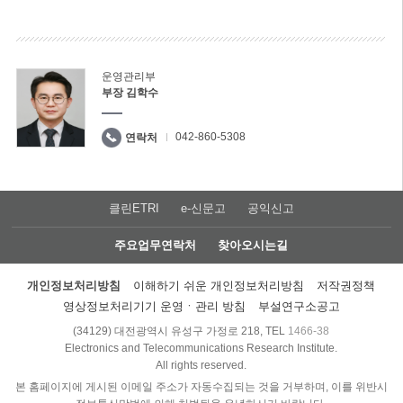
운영관리부
부장 김학수
042-860-5308
연락처
클린ETRI
e-신문고
공익신고
주요업무연락처
찾아오시는길
개인정보처리방침
이해하기 쉬운 개인정보처리방침
저작권정책
영상정보처리기기 운영ㆍ관리 방침
부설연구소공고
(34129) 대전광역시 유성구 가정로 218, TEL
1466-38
Electronics and Telecommunications Research Institute.
All rights reserved.
본 홈페이지에 게시된 이메일 주소가 자동수집되는 것을 거부하며, 이를 위반시