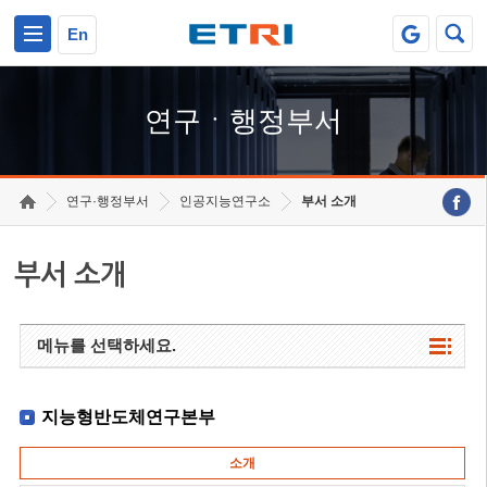
본문 바로가기
주요메뉴 바로가기
하단메뉴 바로가기
En
연구ㆍ행정부서
연구·행정부서
인공지능연구소
부서 소개
부서 소개
메뉴를 선택하세요.
지능형반도체연구본부
소개