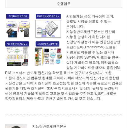
수행업무
AI반도체는 성장 가능성이 크며,
글로벌 시장을 선도할 수 있는
분야입니다.
지능형반도체연구본부는 인간의
지능을 달성하기 위한 디지털
신경망의 절정에 이른 인공신경망인
트랜스포머(Transformer) 모델을
기반으로 학습할 수 있는 초거대
인공신경망 SW/HW 반도체를 연구·
설계·개발하고 있으며, 페타플롭스
성능 기가바이트급 메모리 융합 NM-
PIM 프로세서 반도체 원천기술 확보를 목표로 연구하고 있습니다. 또한,
기존의 폰노이만 컴퓨팅 한계를 극복하기 위해 메모리와 연산 기능이 융합된
뇌신경망을 모사하여 초저전력·초고성능 병렬 연산이 가능한 뉴로모픽 컴퓨팅
원천기술 개발과 초저전력 RISC-V 엣지프로세서 및 생체, 물체 및 공간탐지
센싱 반도체 기술을 확보하고 고도화 및 산업화를 추진하고 있으며, 새로운
양자컴퓨팅의 제어 반도체 원천 기술에도 관심을 갖고 있습니다.
지능형반도체연구본부