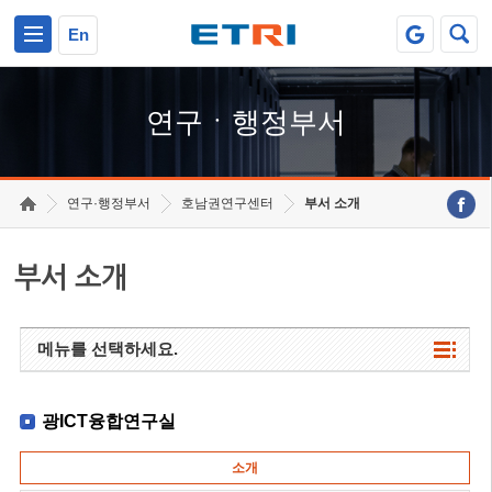
본문 바로가기
주요메뉴 바로가기
하단메뉴 바로가기
En
연구ㆍ행정부서
연구·행정부서
호남권연구센터
부서 소개
부서 소개
메뉴를 선택하세요.
광ICT융합연구실
소개