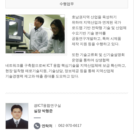
수행업무
호남권지역 산업을 육성하기
위하여 지역산업과 연계된 국가
로드맵 기반 전략형 기술 및 산업체
수요기반 기술 분야를
공동연구개발하고, 특허 시제품
제작 지원 등을 수행하고 있다.
또한 기술교류회 및 신기술설명회
운영을 통하여 상생협력
네트워크를 구축함으로써 ICT 융합 핵심기술을 지역산업체에 보급 확산하고,
현장 밀착형 애로기술지원, 기술상담, 정보제공 등을 통해 지역산업체
기술경쟁력 제고와 매출 증대를 도모하고 있다.
광ICT융합연구실
실장 박형준
062-970-6617
연락처