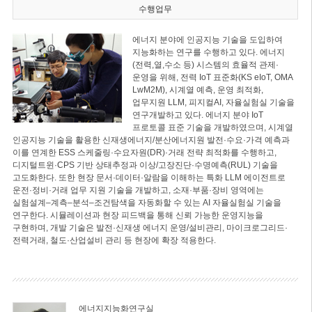
수행업무
에너지 분야에 인공지능 기술을 도입하여
지능화하는 연구를 수행하고 있다. 에너지
(전력,열,수소 등) 시스템의 효율적 관제·
운영을 위해, 전력 IoT 표준화(KS eIoT, OMA
LwM2M), 시계열 예측, 운영 최적화,
업무지원 LLM, 피지컬AI, 자율실험실 기술을
연구개발하고 있다. 에너지 분야 IoT
프로토콜 표준 기술을 개발하였으며, 시계열
인공지능 기술을 활용한 신재생에너지/분산에너지원 발전·수요·가격 예측과
이를 연계한 ESS 스케줄링·수요자원(DR)·거래 전략 최적화를 수행하고,
디지털트윈·CPS 기반 상태추정과 이상/고장진단·수명예측(RUL) 기술을
고도화한다. 또한 현장 문서·데이터·알람을 이해하는 특화 LLM 에이전트로
운전·정비·거래 업무 지원 기술을 개발하고, 소재·부품·장비 영역에는
실험설계–계측–분석–조건탐색을 자동화할 수 있는 AI 자율실험실 기술을
연구한다. 시뮬레이션과 현장 피드백을 통해 신뢰 가능한 운영지능을
구현하며, 개발 기술은 발전·신재생 에너지 운영/설비관리, 마이크로그리드·
전력거래, 철도·산업설비 관리 등 현장에 확장 적용한다.
에너지지능화연구실