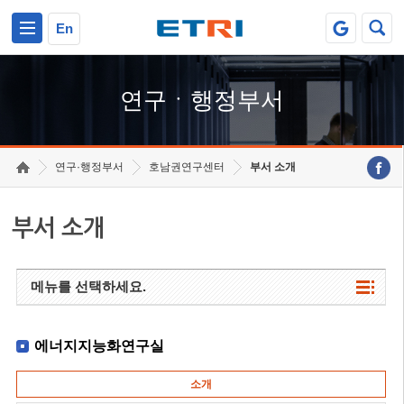
본문 바로가기
주요메뉴 바로가기
하단메뉴 바로가기
En
연구ㆍ행정부서
연구·행정부서
호남권연구센터
부서 소개
부서 소개
메뉴를 선택하세요.
에너지지능화연구실
소개