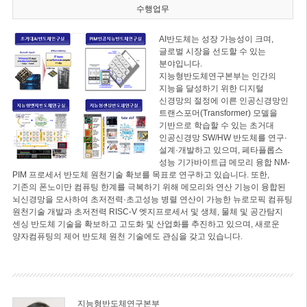
수행업무
AI반도체는 성장 가능성이 크며,
글로벌 시장을 선도할 수 있는
분야입니다.
지능형반도체연구본부는 인간의
지능을 달성하기 위한 디지털
신경망의 절정에 이른 인공신경망인
트랜스포머(Transformer) 모델을
기반으로 학습할 수 있는 초거대
인공신경망 SW/HW 반도체를 연구·
설계·개발하고 있으며, 페타플롭스
성능 기가바이트급 메모리 융합 NM-
PIM 프로세서 반도체 원천기술 확보를 목표로 연구하고 있습니다. 또한,
기존의 폰노이만 컴퓨팅 한계를 극복하기 위해 메모리와 연산 기능이 융합된
뇌신경망을 모사하여 초저전력·초고성능 병렬 연산이 가능한 뉴로모픽 컴퓨팅
원천기술 개발과 초저전력 RISC-V 엣지프로세서 및 생체, 물체 및 공간탐지
센싱 반도체 기술을 확보하고 고도화 및 산업화를 추진하고 있으며, 새로운
양자컴퓨팅의 제어 반도체 원천 기술에도 관심을 갖고 있습니다.
지능형반도체연구본부