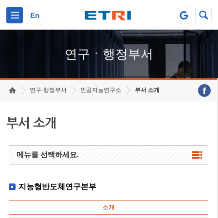
본문 바로가기
주요메뉴 바로가기
하단메뉴 바로가기
En
연구ㆍ행정부서
연구·행정부서
인공지능연구소
부서 소개
부서 소개
메뉴를 선택하세요.
지능형반도체연구본부
소개