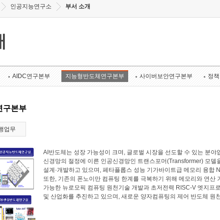
인공지능연구소
부서 소개
개
AIDC연구본부
지능형반도체연구본부
사이버보안연구본부
정책
연구본부
행업무
AI반도체는 성장 가능성이 크며, 글로벌 시장을 선도할 수 있는 
신경망의 절정에 이른 인공신경망인 트랜스포머(Transformer) 모
설계·개발하고 있으며, 페타플롭스 성능 기가바이트급 메모리 융합 N
또한, 기존의 폰노이만 컴퓨팅 한계를 극복하기 위해 메모리와 연산
가능한 뉴로모픽 컴퓨팅 원천기술 개발과 초저전력 RISC-V 엣지프로
및 산업화를 추진하고 있으며, 새로운 양자컴퓨팅의 제어 반도체 원천