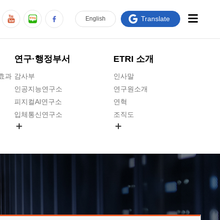
Translate
En
glish
연구·행정부서
ETRI 소개
급효과
감사부
인사말
인공지능연구소
연구원소개
피지컬AI연구소
연혁
입체통신연구소
조직도
공간미디어연구소
기타 공개정보
ADX융합연구소
원규 제·개정 예고
ICT전략연구소
연구원 고객헌장
인공지능안전연구소
ETRI CI
우주항공반도체전략연구단
주요업무연락처
대경권연구본부
찾아오시는길
호남권연구본부