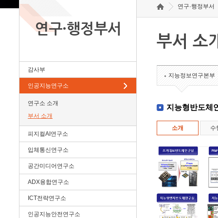
연구·행정부서
연구·행정부서
부서 소
감사부
지능정보연구본부
인공지능연구소
연구소 소개
지능형반도체
부서 소개
소개
수
피지컬AI연구소
입체통신연구소
공간미디어연구소
ADX융합연구소
ICT전략연구소
인공지능안전연구소