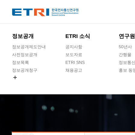
본문 바로가기
주요메뉴 바로가기
하단메뉴 바로가기
정보공개
ETRI 소식
연구원
정보공개제도안내
공지사항
50년사
사전정보공개
보도자료
간행물
정보목록
ETRI SNS
정보통신
정보공개청구
채용공고
홍보 동
경영공시
공공데이터개방
사업실명제