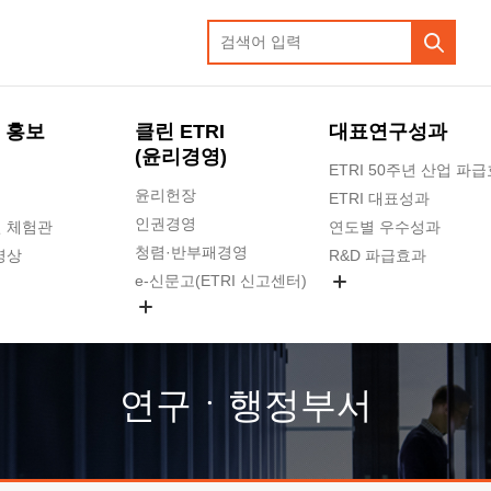
 홍보
클린 ETRI
대표연구성과
(윤리경영)
ETRI 50주년 산업 파
윤리헌장
ETRI 대표성과
인권경영
 체험관
연도별 우수성과
청렴·반부패경영
영상
R&D 파급효과
e-신문고(ETRI 신고센터)
지식공유플랫폼
공익신고
청렴포털 신고
고객의소리
연구ㆍ행정부서
수의계약 현황
부패징계 현황
감사결과공개