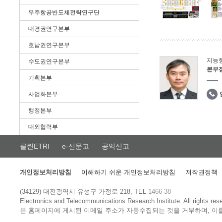
우주항공반도체전략연구단
대경권연구본부
호남권연구본부
지능
수도권연구본부
본부
기획본부
사업화본부
행정본부
대외협력부
클린ETRI
e-신문고
공익신고
개인정보처리방침
이해하기 쉬운 개인정보처리방침
저작권정책
(34129) 대전광역시 유성구 가정로 218, TEL
1466-38
Electronics and Telecommunications Research Institute.
All rights res
본 홈페이지에 게시된 이메일 주소가 자동수집되는 것을 거부하며, 이