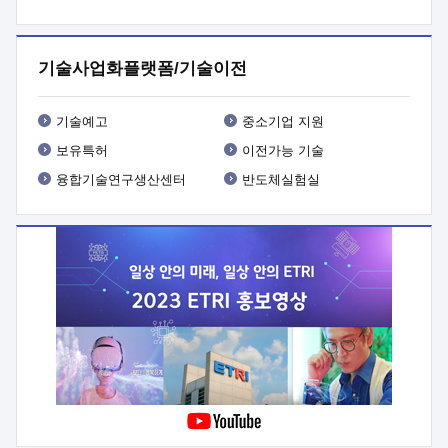
프로그램 개발
 상세이력ㅇ(붙 임1) 대상인력 A 상세이력ㅇ(붙
임2) 대상인력 B 상세이력
3. 신청방법 및 향후일정 등

신청방법: 이메일 (verdi@etri.re.kr)* <별첨양식>을 작성하여
기술사업화플랫폼/기술이전
제출
 문 의 처: ETRI사업화본부 기업성장지원부
기업성장지원전략실ㅇ오경석 책임 연구원 (T. 042-860-5076,
verdi@etri.re.kr)
 제출양식
ㅇ(별첨양식) ETRI연구인력
기술예고
중소기업 지원
현장지원 신청서 (기업)
보유특허
이전가능 기술
융합기술연구생산센터
반도체실험실