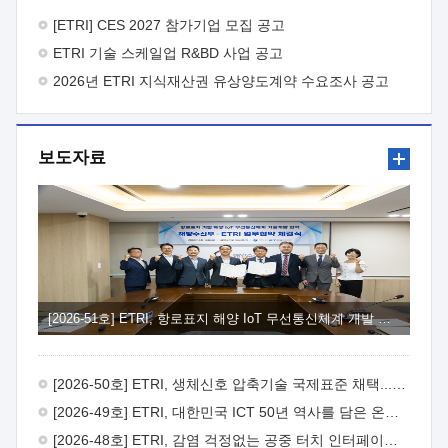
바랍니다.
2026년 8월 한국전자통신연구원장
1. 추진개요

추진목적: ETRI 인력을 기업현장에 파견. 기술지원을
[ETRI] CES 2027 참가기업 모집 공고
실시함으로써 ETRI 개발기술의 사업화를 지원하여
ETRI 기술 스케일업 R&BD 사업 공고
사업화성과를 극대화하고, 지원기업을 강견기업으로 육성하고자
함.
2026년 ETRI 지식재산권 유상양도계약 수요조사 공고
 신청자격: ETRI 협력기업 및 일반 ICT 중소기업*
협력기업: ETRI 창업/연구소기업, 기술이전/출자기업 등 ETRI
개발기술을 사업화하고자 하는 기업
 파견기간: 1년 이상
[최대 3년까지 연속지원 가능]* 연속지원은 지원완료 시점에서
보도자료
당해 지원실적과 차기 지원계획을 평가하여 결정
 기업부담:
연구인력 연봉기준 30 ~ 40%* (1년차) 연봉의 30%, (2 ~ 3년차)
연봉의 40%
 추진일정(1)희망기업 신청/접수(2)희망인력-
희망기업 매칭(3)현장조사/ 선정(심의)(4)협약체결(5)
기업파견8월 3일 ~ 14일
8월 17일 ~ 26일
9월초순
9월 중순
10월 이후* 상기일정은 희망인력-희망기업간 매칭 원활시를
가정한 것으로 상황에 따라 상당기간 일정이 지연될 수 있음. **
(1)희망인력-희망기업간 적합성이 낮다고 판단되거나, (2)
희망인력이 파견의사를 철회할 경우 후속 절차가 진행되지 않을
[2026-51호] ETRI, 항로표지 해양 IoT 무선통신체계 개발 나선다
수 있음.2. 현장지원 희망인력 및 상세이력
 희망인력
목록기술분야연구인력번호지원가능 기술반도체/
전자소자A반도체 소자(trasistor/diode) 제작 공정 전자소자 제작
[2026-50호] ETRI, 생체신호 압축기술 국제표준 채택...의료 AI 시대 연다
공정(FET / SBD 등 )유기물 반도체 소재 및 소자 설계, 합성 및
제작바이오센서 설계/제작토양/수질/가스 센서 설계/
[2026-49호] ETRI, 대한민국 ICT 50년 역사를 담은 온라인 50년사 공개
제작광소자응용B광 센서 및 응용 시스템시스템 제어 및 데이터
[2026-48호] ETRI, 감염 걱정없는 공중 터치 인터페이스 시대 연다
처리FPGA 제어, VHDL 프로그램 개발Labview, Python, C