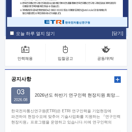
ETRI Insight
ETRI Journal
전자통신동향분석
ETRI 웹진
ETRI 간행물
전자도서관
[닫기]
오늘 하루 열지 않기
인력채용
입찰공고
공동/위탁
공지사항
03
2026년도 하반기 연구인력 현장지원 희망기업 신청/접수
2026.08
한국전자통신연구원(ETRI)은 ETRI 연구인력을 기업현장에
파견하여 현장수요에 맞추어 기술사업화를 지원하는 『연구인력
현장지원』프로그램을 운영하고 있습니다.이에 연구인력의
지원을 희망하는 중소.중견기업에서는 신청하여 주시기