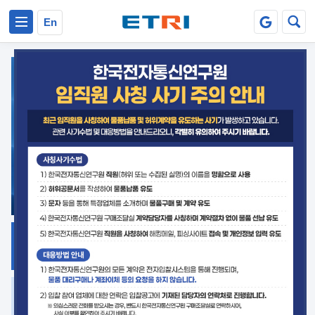
본문 바로가기
주요메뉴 바로가기
En
지식공유
ETRI 오픈소스
플랫폼
거버넌스 대응
발간자료