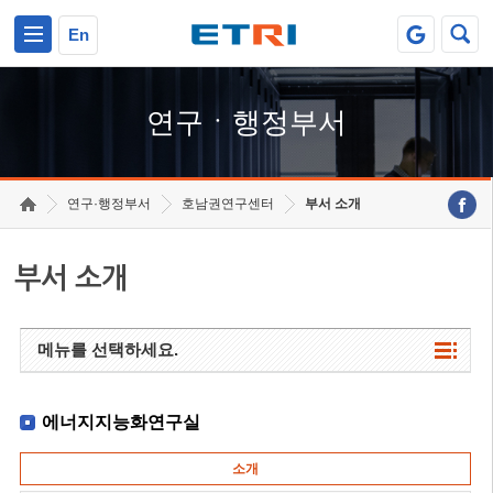
본문 바로가기
주요메뉴 바로가기
하단메뉴 바로가기
En
연구ㆍ행정부서
연구·행정부서
호남권연구센터
부서 소개
부서 소개
메뉴를 선택하세요.
에너지지능화연구실
소개