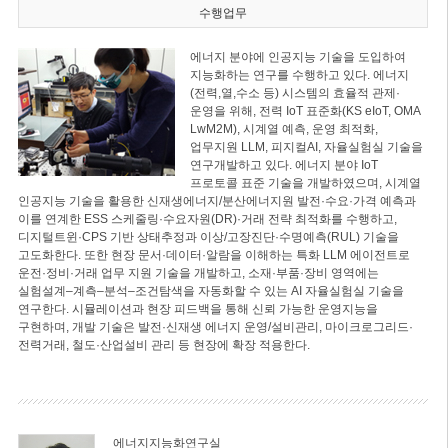
수행업무
에너지 분야에 인공지능 기술을 도입하여
지능화하는 연구를 수행하고 있다. 에너지
(전력,열,수소 등) 시스템의 효율적 관제·
운영을 위해, 전력 IoT 표준화(KS eIoT, OMA
LwM2M), 시계열 예측, 운영 최적화,
업무지원 LLM, 피지컬AI, 자율실험실 기술을
연구개발하고 있다. 에너지 분야 IoT
프로토콜 표준 기술을 개발하였으며, 시계열
인공지능 기술을 활용한 신재생에너지/분산에너지원 발전·수요·가격 예측과
이를 연계한 ESS 스케줄링·수요자원(DR)·거래 전략 최적화를 수행하고,
디지털트윈·CPS 기반 상태추정과 이상/고장진단·수명예측(RUL) 기술을
고도화한다. 또한 현장 문서·데이터·알람을 이해하는 특화 LLM 에이전트로
운전·정비·거래 업무 지원 기술을 개발하고, 소재·부품·장비 영역에는
실험설계–계측–분석–조건탐색을 자동화할 수 있는 AI 자율실험실 기술을
연구한다. 시뮬레이션과 현장 피드백을 통해 신뢰 가능한 운영지능을
구현하며, 개발 기술은 발전·신재생 에너지 운영/설비관리, 마이크로그리드·
전력거래, 철도·산업설비 관리 등 현장에 확장 적용한다.
에너지지능화연구실