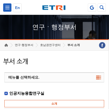
본문 바로가기
주요메뉴 바로가기
하단메뉴 바로가기
En
연구ㆍ행정부서
연구·행정부서
호남권연구센터
부서 소개
부서 소개
메뉴를 선택하세요.
인공지능융합연구실
소개