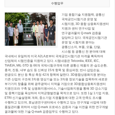
수행업무
기업 융합기술 지원협력, 광통신
국제공인시험기관 운영 및
시험지원, 3D 융합 상용화지원센터
지원과 센터 연구사업 및
연구결과물의 Q-mark 검증을
담당하고 있다. 국제공인시험기관
운영 및 시험지원 분야는
광통신소자, 부품, 모듈, 단말,
시스템 등 광통신 전 분야에 대해
국내에서 유일하게 미국 A2LA로부터 국제공인시험기관 자격을 획득하여
산업체의 시험인증을 지원하고 있다. 시험내용은 Telcordia, IEEE, IEC,
TIA/EIA, MIL-STD 등 66개 국제시험규격에 따른 광통신 제품의 온·습도순환,
충격, 진동, 내부 습도 등 신뢰성 15개 항목 및 중심파장, 반사·삽입손실,
편광모드 분산 등 특성 측정 42개 항목에 달한다. 3D융합상용화지원 분야는
기존 산업의 구조에 3차원 영상기술 또는 3차원 정보기술을 접목하여 새로운
부가가치 창출을 위해 광주광역시 지역을 거점으로 3D융합상용화지원센터
지원인프라 구축 및 상용화지원서비스, 기술사업화지원을 통해 3D 강소기업
및 중핵기업을 육성하여 지역균형발전을 목적으로 있다. 또한 1실 1기업 지원,
ETRI 신기술설명회 개최, 중소기업 지원활동에 대한 고객 만족도 조사를
수행하고 있으며, 호남권연구센터에서 수행하고 있는 연구개발 사업에 대한
품질관리를 위하여 사업 Q-mark 프로세스 검증과 기술 이전을 위한 연구개발
결과물에 대한 기술 Q-mark 검증업무도 수행하고 있다.