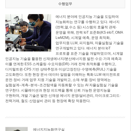
수행업무
에너지 분야에 인공지능 기술을 도입하여
지능화하는 연구를 수행하고 있다. 에너지
(전력,열,수소 등) 시스템의 효율적 관제·
운영을 위해, 전력 IoT 표준화(KS eIoT, OMA
LwM2M), 시계열 예측, 운영 최적화,
업무지원 LLM, 피지컬AI, 자율실험실 기술을
연구개발하고 있다. 에너지 분야 IoT
프로토콜 표준 기술을 개발하였으며, 시계열
인공지능 기술을 활용한 신재생에너지/분산에너지원 발전·수요·가격 예측과
이를 연계한 ESS 스케줄링·수요자원(DR)·거래 전략 최적화를 수행하고,
디지털트윈·CPS 기반 상태추정과 이상/고장진단·수명예측(RUL) 기술을
고도화한다. 또한 현장 문서·데이터·알람을 이해하는 특화 LLM 에이전트로
운전·정비·거래 업무 지원 기술을 개발하고, 소재·부품·장비 영역에는
실험설계–계측–분석–조건탐색을 자동화할 수 있는 AI 자율실험실 기술을
연구한다. 시뮬레이션과 현장 피드백을 통해 신뢰 가능한 운영지능을
구현하며, 개발 기술은 발전·신재생 에너지 운영/설비관리, 마이크로그리드·
전력거래, 철도·산업설비 관리 등 현장에 확장 적용한다.
에너지지능화연구실