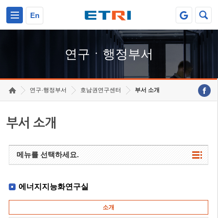
본문 바로가기
주요메뉴 바로가기
하단메뉴 바로가기
En
연구ㆍ행정부서
연구·행정부서
호남권연구센터
부서 소개
부서 소개
메뉴를 선택하세요.
에너지지능화연구실
소개