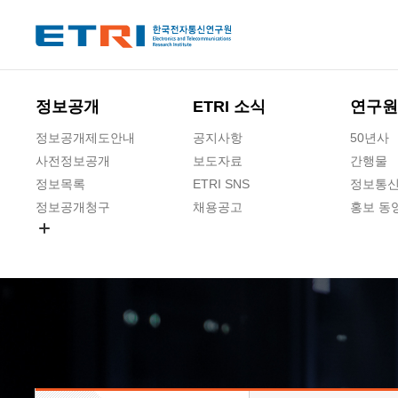
본문 바로가기
주요메뉴 바로가기
하단메뉴 바로가기
정보공개
ETRI 소식
연구원
정보공개제도안내
공지사항
50년사
사전정보공개
보도자료
간행물
정보목록
ETRI SNS
정보통신
정보공개청구
채용공고
홍보 동
경영공시
공공데이터개방
사업실명제