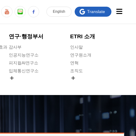
Translate
En
glish
연구·행정부서
ETRI 소개
급효과
감사부
인사말
인공지능연구소
연구원소개
피지컬AI연구소
연혁
입체통신연구소
조직도
공간미디어연구소
기타 공개정보
ADX융합연구소
원규 제·개정 예고
ICT전략연구소
연구원 고객헌장
인공지능안전연구소
ETRI CI
우주항공반도체전략연구단
주요업무연락처
대경권연구본부
찾아오시는길
호남권연구본부