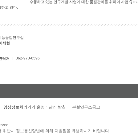
수행하고 있는 연구개발 사업에 대한 품질관리를 위하여 사업 Q-ma
행하고 있다.
지능융합연구실
 이세형
062-970-6596
연락처
영상정보처리기기 운영ㆍ관리 방침
부설연구소공고
erved.
를 위반시 정보통신망법에 의해 처벌됨을 유념하시기 바랍니다.