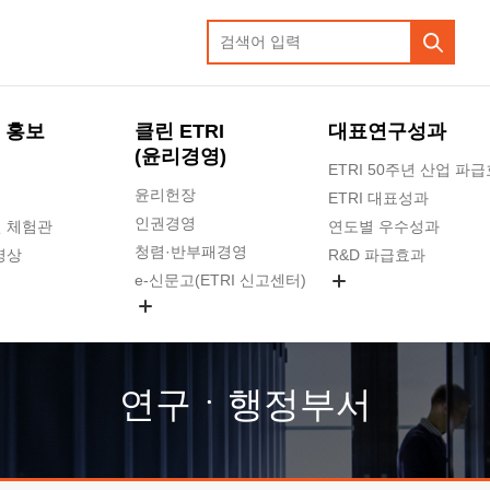
 홍보
클린 ETRI
대표연구성과
(윤리경영)
ETRI 50주년 산업 파
윤리헌장
ETRI 대표성과
인권경영
 체험관
연도별 우수성과
청렴·반부패경영
영상
R&D 파급효과
e-신문고(ETRI 신고센터)
지식공유플랫폼
공익신고
청렴포털 신고
고객의소리
연구ㆍ행정부서
수의계약 현황
부패징계 현황
감사결과공개