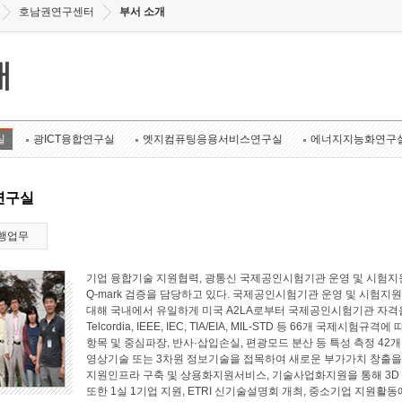
호남권연구센터
부서 소개
개
실
광ICT융합연구실
엣지컴퓨팅응용서비스연구실
에너지지능화연구
연구실
행업무
기업 융합기술 지원협력, 광통신 국제공인시험기관 운영 및 시험지원
Q-mark 검증을 담당하고 있다. 국제공인시험기관 운영 및 시험지원 
대해 국내에서 유일하게 미국 A2LA로부터 국제공인시험기관 자격
Telcordia, IEEE, IEC, TIA/EIA, MIL-STD 등 66개 국
항목 및 중심파장, 반사·삽입손실, 편광모드 분산 등 특성 측정 4
영상기술 또는 3차원 정보기술을 접목하여 새로운 부가가치 창출
지원인프라 구축 및 상용화지원서비스, 기술사업화지원을 통해 3D
또한 1실 1기업 지원, ETRI 신기술설명회 개최, 중소기업 지원