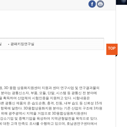
수도권연구본부
기획본부
사업화본부
행정본부
대외협력부
실
광패키징연구실
TOP
, 3D 융합 상용화지원센터 지원과 센터 연구사업 및 연구결과물의
분야는 광통신소자, 부품, 모듈, 단말, 시스템 등 광통신 전 분야에
을 획득하여 산업체의 시험인증을 지원하고 있다. 시험내용은
제시험규격에 따른 광통신 제품의 온·습도순환, 충격, 진동, 내부 습도 등 신뢰성 15개
2개 항목에 달한다. 3D융합상용화지원 분야는 기존 산업의 구조에 3차원
을 위해 광주광역시 지역을 거점으로 3D융합상용화지원센터
 강소기업 및 중핵기업을 육성하여 지역균형발전을 목적으로 있다.
활동에 대한 고객 만족도 조사를 수행하고 있으며, 호남권연구센터에서