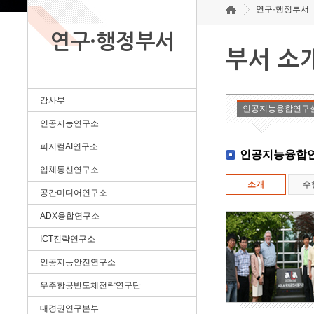
연구·행정부서
연구·행정부서
부서 소
감사부
인공지능융합연구
인공지능연구소
피지컬AI연구소
인공지능융합
입체통신연구소
소개
수
공간미디어연구소
ADX융합연구소
ICT전략연구소
인공지능안전연구소
우주항공반도체전략연구단
대경권연구본부