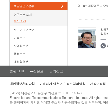
Q-mark 검증업무도 수
호남권연구본부
연구본부 소개
부서 소개
인공
수도권연구본부
실장
기획본부
사업화본부
행정본부
대외협력부
클린ETRI
e-신문고
공익신고
개인정보처리방침
이해하기 쉬운 개인정보처리방침
저작권정책
(34129) 대전광역시 유성구 가정로 218, TEL
1466-38
Electronics and Telecommunications Research Institute.
All rights res
본 홈페이지에 게시된 이메일 주소가 자동수집되는 것을 거부하며, 이