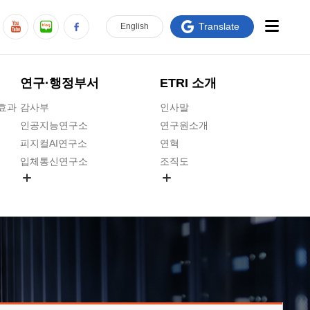
Translate
En
glish
연구·행정부서
ETRI 소개
급효과
감사부
인사말
인공지능연구소
연구원소개
피지컬AI연구소
연혁
입체통신연구소
조직도
공간미디어연구소
기타 공개정보
ADX융합연구소
원규 제·개정 예고
ICT전략연구소
연구원 고객헌장
인공지능안전연구소
ETRI CI
우주항공반도체전략연구단
주요업무연락처
대경권연구본부
찾아오시는길
호남권연구본부