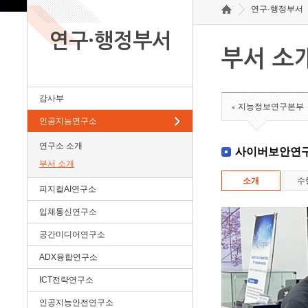
연구·행정부서
연구·행정부서
부서 소
감사부
지능정보연구본부
인공지능연구소
연구소 소개
사이버보안연
부서 소개
소개
수
피지컬AI연구소
입체통신연구소
공간미디어연구소
ADX융합연구소
ICT전략연구소
인공지능안전연구소