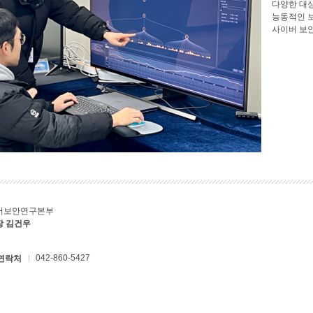
다양한 대
능동적인 
사이버 보
버보안연구본부
장 김건우
042-860-5427
연락처