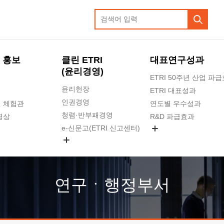
 홍보
클린 ETRI
대표연구성과
(윤리경영)
ETRI 50주년 산업 파
윤리헌장
ETRI 대표성과
인권경영
 체험관
연도별 우수성과
청렴·반부패경영
영상
R&D 파급효과
e-신문고(ETRI 신고센터)
지식공유플랫폼
공익신고
청렴포털 신고
고객의소리
연구ㆍ행정부서
수의계약 현황
부패징계 현황
감사결과공개