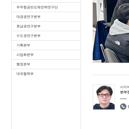
우주항공반도체전략연구단
대경권연구본부
호남권연구본부
수도권연구본부
기획본부
사업화본부
행정본부
대외협력부
사이
본부