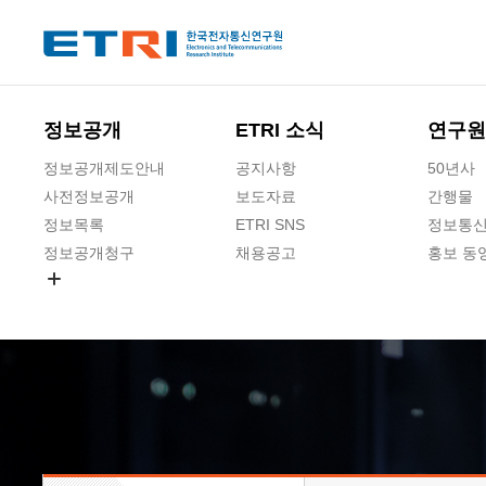
본문 바로가기
주요메뉴 바로가기
하단메뉴 바로가기
정보공개
ETRI 소식
연구원
정보공개제도안내
공지사항
50년사
사전정보공개
보도자료
간행물
정보목록
ETRI SNS
정보통신
정보공개청구
채용공고
홍보 동
경영공시
공공데이터개방
사업실명제