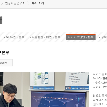
인공지능연구소
부서 소개
개
AIDC연구본부
지능형반도체연구본부
사이버보안연구본부
정책
구본부
행업무
다가오는 메
아바타 인증
다양한 보안
사이버 보
암호인증기
차세대시스
센터에서, 