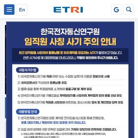
본문 바로가기
주요메뉴 바로가기
En
지식공유
ETRI 오픈소스
플랫폼
거버넌스 대응
발간자료