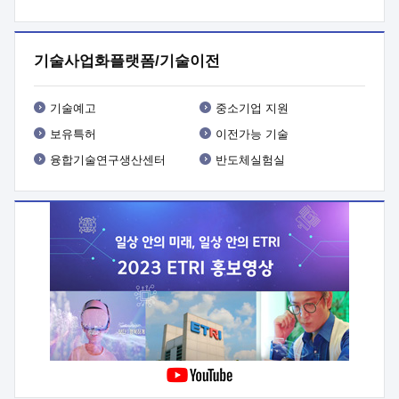
프로그램 개발
 상세이력ㅇ(붙 임1) 대상인력 A 상세이력ㅇ(붙
임2) 대상인력 B 상세이력
3. 신청방법 및 향후일정 등

신청방법: 이메일 (verdi@etri.re.kr)* <별첨양식>을 작성하여
기술사업화플랫폼/기술이전
제출
 문 의 처: ETRI사업화본부 기업성장지원부
기업성장지원전략실ㅇ오경석 책임 연구원 (T. 042-860-5076,
verdi@etri.re.kr)
 제출양식
ㅇ(별첨양식) ETRI연구인력
기술예고
중소기업 지원
현장지원 신청서 (기업)
보유특허
이전가능 기술
융합기술연구생산센터
반도체실험실