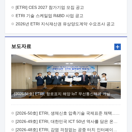
바랍니다.
2026년 8월 한국전자통신연구원장
1. 추진개요

추진목적: ETRI 인력을 기업현장에 파견. 기술지원을
[ETRI] CES 2027 참가기업 모집 공고
실시함으로써 ETRI 개발기술의 사업화를 지원하여
ETRI 기술 스케일업 R&BD 사업 공고
사업화성과를 극대화하고, 지원기업을 강견기업으로 육성하고자
함.
2026년 ETRI 지식재산권 유상양도계약 수요조사 공고
 신청자격: ETRI 협력기업 및 일반 ICT 중소기업*
협력기업: ETRI 창업/연구소기업, 기술이전/출자기업 등 ETRI
개발기술을 사업화하고자 하는 기업
 파견기간: 1년 이상
[최대 3년까지 연속지원 가능]* 연속지원은 지원완료 시점에서
보도자료
당해 지원실적과 차기 지원계획을 평가하여 결정
 기업부담:
연구인력 연봉기준 30 ~ 40%* (1년차) 연봉의 30%, (2 ~ 3년차)
연봉의 40%
 추진일정(1)희망기업 신청/접수(2)희망인력-
희망기업 매칭(3)현장조사/ 선정(심의)(4)협약체결(5)
기업파견8월 3일 ~ 14일
8월 17일 ~ 26일
9월초순
9월 중순
10월 이후* 상기일정은 희망인력-희망기업간 매칭 원활시를
가정한 것으로 상황에 따라 상당기간 일정이 지연될 수 있음. **
(1)희망인력-희망기업간 적합성이 낮다고 판단되거나, (2)
희망인력이 파견의사를 철회할 경우 후속 절차가 진행되지 않을
[2026-51호] ETRI, 항로표지 해양 IoT 무선통신체계 개발 나선다
수 있음.2. 현장지원 희망인력 및 상세이력
 희망인력
목록기술분야연구인력번호지원가능 기술반도체/
전자소자A반도체 소자(trasistor/diode) 제작 공정 전자소자 제작
[2026-50호] ETRI, 생체신호 압축기술 국제표준 채택...의료 AI 시대 연다
공정(FET / SBD 등 )유기물 반도체 소재 및 소자 설계, 합성 및
제작바이오센서 설계/제작토양/수질/가스 센서 설계/
[2026-49호] ETRI, 대한민국 ICT 50년 역사를 담은 온라인 50년사 공개
제작광소자응용B광 센서 및 응용 시스템시스템 제어 및 데이터
[2026-48호] ETRI, 감염 걱정없는 공중 터치 인터페이스 시대 연다
처리FPGA 제어, VHDL 프로그램 개발Labview, Python, C