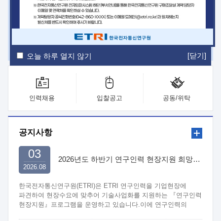
ETRI Insight
ETRI Journal
전자통신동향분석
ETRI 웹진
ETRI 간행물
전자도서관
[닫기]
오늘 하루 열지 않기
인력채용
입찰공고
공동/위탁
공지사항
03
2026년도 하반기 연구인력 현장지원 희망기업 신청/접수
2026.08
한국전자통신연구원(ETRI)은 ETRI 연구인력을 기업현장에
파견하여 현장수요에 맞추어 기술사업화를 지원하는 『연구인력
현장지원』프로그램을 운영하고 있습니다.이에 연구인력의
지원을 희망하는 중소.중견기업에서는 신청하여 주시기