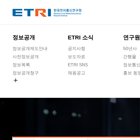
본문 바로가기
주요메뉴 바로가기
하단메뉴 바로가기
정보공개
ETRI 소식
연구원
정보공개제도안내
공지사항
50년사
사전정보공개
보도자료
간행물
정보목록
ETRI SNS
정보통신
정보공개청구
채용공고
홍보 동
경영공시
공공데이터개방
사업실명제