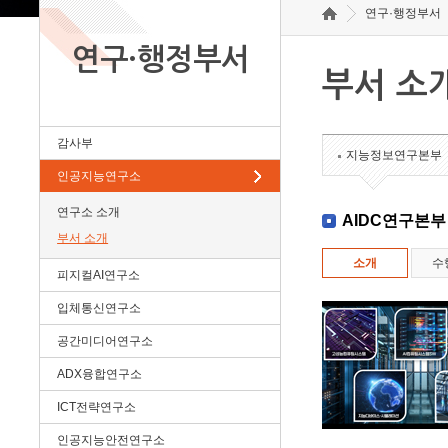
연구·행정부서
연구·행정부서
부서 소
감사부
지능정보연구본부
인공지능연구소
연구소 소개
AIDC연구본부
부서 소개
소개
수
피지컬AI연구소
입체통신연구소
공간미디어연구소
ADX융합연구소
ICT전략연구소
인공지능안전연구소