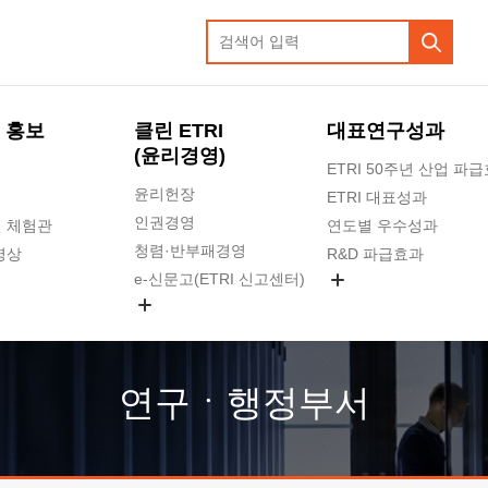
 홍보
클린 ETRI
대표연구성과
(윤리경영)
ETRI 50주년 산업 파
윤리헌장
ETRI 대표성과
인권경영
 체험관
연도별 우수성과
청렴·반부패경영
영상
R&D 파급효과
e-신문고(ETRI 신고센터)
지식공유플랫폼
공익신고
청렴포털 신고
고객의소리
연구ㆍ행정부서
수의계약 현황
부패징계 현황
감사결과공개