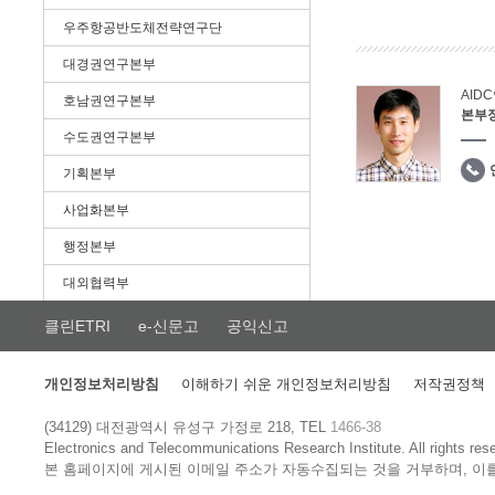
우주항공반도체전략연구단
대경권연구본부
AID
호남권연구본부
본부
수도권연구본부
기획본부
사업화본부
행정본부
대외협력부
클린ETRI
e-신문고
공익신고
개인정보처리방침
이해하기 쉬운 개인정보처리방침
저작권정책
(34129) 대전광역시 유성구 가정로 218, TEL
1466-38
Electronics and Telecommunications Research Institute.
All rights res
본 홈페이지에 게시된 이메일 주소가 자동수집되는 것을 거부하며, 이