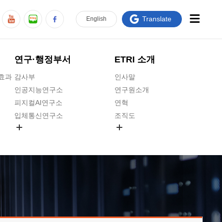
Translate
En
glish
연구·행정부서
ETRI 소개
급효과
감사부
인사말
인공지능연구소
연구원소개
피지컬AI연구소
연혁
입체통신연구소
조직도
공간미디어연구소
기타 공개정보
ADX융합연구소
원규 제·개정 예고
ICT전략연구소
연구원 고객헌장
인공지능안전연구소
ETRI CI
우주항공반도체전략연구단
주요업무연락처
대경권연구본부
찾아오시는길
호남권연구본부