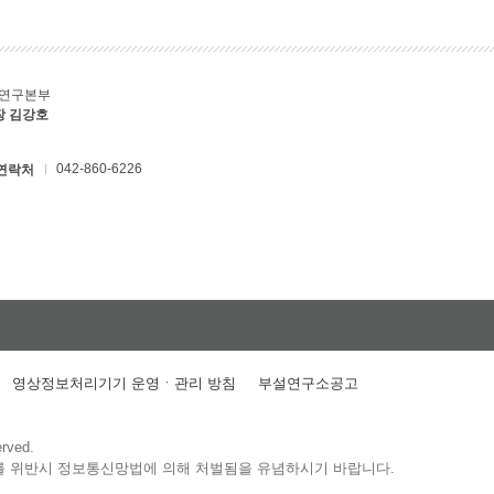
C연구본부
장 김강호
042-860-6226
연락처
영상정보처리기기 운영ㆍ관리 방침
부설연구소공고
erved.
를 위반시 정보통신망법에 의해 처벌됨을 유념하시기 바랍니다.