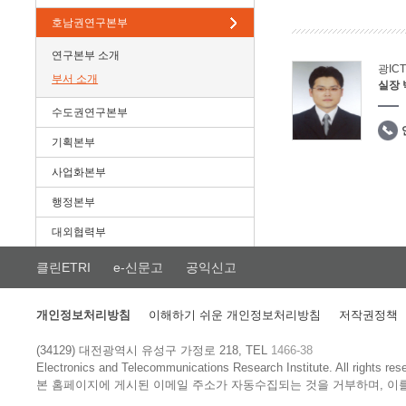
호남권연구본부
연구본부 소개
광IC
부서 소개
실장
수도권연구본부
기획본부
사업화본부
행정본부
대외협력부
클린ETRI
e-신문고
공익신고
개인정보처리방침
이해하기 쉬운 개인정보처리방침
저작권정책
(34129) 대전광역시 유성구 가정로 218, TEL
1466-38
Electronics and Telecommunications Research Institute.
All rights res
본 홈페이지에 게시된 이메일 주소가 자동수집되는 것을 거부하며, 이