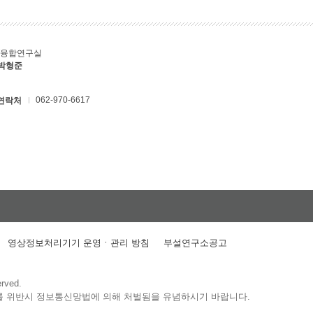
T융합연구실
 박형준
062-970-6617
연락처
영상정보처리기기 운영ㆍ관리 방침
부설연구소공고
erved.
를 위반시 정보통신망법에 의해 처벌됨을 유념하시기 바랍니다.