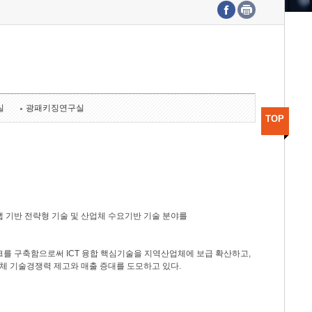
수도권연구본부
기획본부
사업화본부
행정본부
대외협력부
실
광패키징연구실
TOP
 기반 전략형 기술 및 산업체 수요기반 기술 분야를
를 구축함으로써 ICT 융합 핵심기술을 지역산업체에 보급 확산하고,
체 기술경쟁력 제고와 매출 증대를 도모하고 있다.