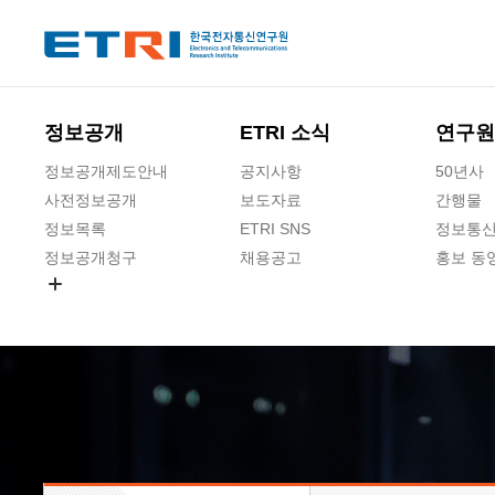
본문 바로가기
주요메뉴 바로가기
하단메뉴 바로가기
정보공개
ETRI 소식
연구원
정보공개제도안내
공지사항
50년사
사전정보공개
보도자료
간행물
정보목록
ETRI SNS
정보통신
정보공개청구
채용공고
홍보 동
경영공시
공공데이터개방
사업실명제