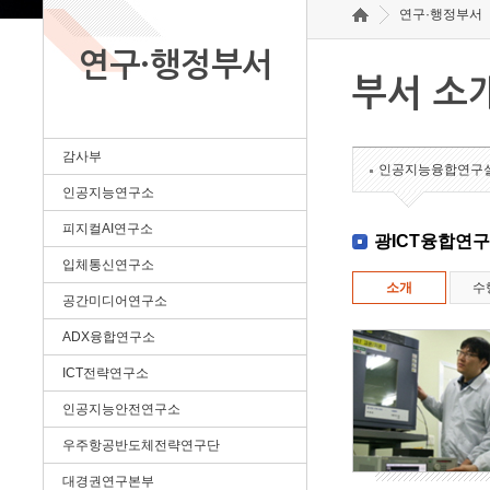
연구·행정부서
연구·행정부서
부서 소
감사부
인공지능융합연구
인공지능연구소
피지컬AI연구소
광ICT융합연
입체통신연구소
소개
수
공간미디어연구소
ADX융합연구소
ICT전략연구소
인공지능안전연구소
우주항공반도체전략연구단
대경권연구본부