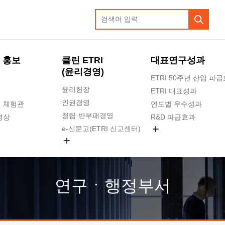
 홍보
클린 ETRI
대표연구성과
(윤리경영)
ETRI 50주년 산업 파
윤리헌장
ETRI 대표성과
인권경영
 체험관
연도별 우수성과
청렴·반부패경영
영상
R&D 파급효과
e-신문고(ETRI 신고센터)
지식공유플랫폼
공익신고
청렴포털 신고
고객의소리
연구ㆍ행정부서
수의계약 현황
부패징계 현황
감사결과공개