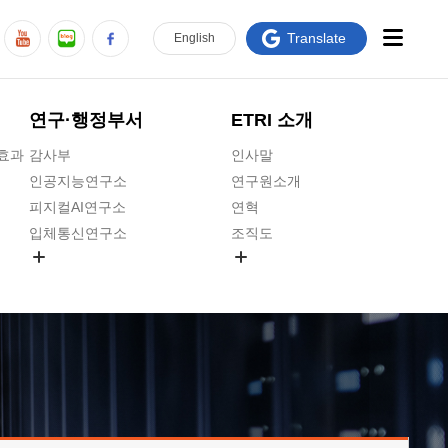
Translate
En
glish
연구·행정부서
ETRI 소개
급효과
감사부
인사말
인공지능연구소
연구원소개
피지컬AI연구소
연혁
입체통신연구소
조직도
공간미디어연구소
기타 공개정보
ADX융합연구소
원규 제·개정 예고
ICT전략연구소
연구원 고객헌장
인공지능안전연구소
ETRI CI
우주항공반도체전략연구단
주요업무연락처
대경권연구본부
찾아오시는길
호남권연구본부