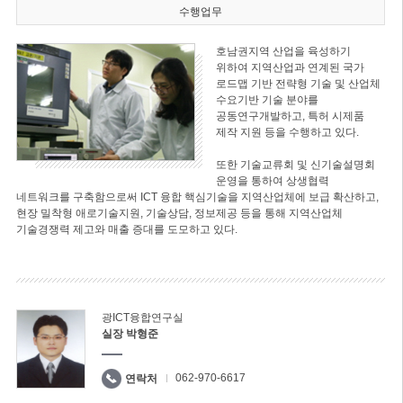
수행업무
호남권지역 산업을 육성하기
위하여 지역산업과 연계된 국가
로드맵 기반 전략형 기술 및 산업체
수요기반 기술 분야를
공동연구개발하고, 특허 시제품
제작 지원 등을 수행하고 있다.
또한 기술교류회 및 신기술설명회
운영을 통하여 상생협력
네트워크를 구축함으로써 ICT 융합 핵심기술을 지역산업체에 보급 확산하고,
현장 밀착형 애로기술지원, 기술상담, 정보제공 등을 통해 지역산업체
기술경쟁력 제고와 매출 증대를 도모하고 있다.
광ICT융합연구실
실장 박형준
062-970-6617
연락처