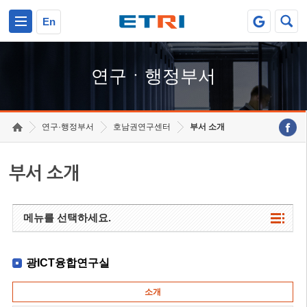
본문 바로가기
주요메뉴 바로가기
하단메뉴 바로가기
En
연구ㆍ행정부서
연구·행정부서
호남권연구센터
부서 소개
부서 소개
메뉴를 선택하세요.
광ICT융합연구실
소개