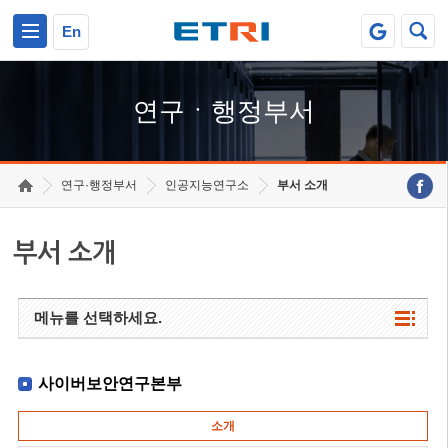
본문 바로가기
주요메뉴 바로가기
하단메뉴 바로가기
En
연구ㆍ행정부서
연구·행정부서
인공지능연구소
부서 소개
부서 소개
메뉴를 선택하세요.
사이버보안연구본부
소개