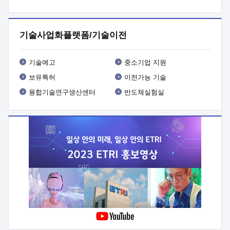
프로그램 개발
 상세이력ㅇ(붙 임1) 대상인력 A 상세이력ㅇ(붙
임2) 대상인력 B 상세이력
3. 신청방법 및 향후일정 등

신청방법: 이메일 (verdi@etri.re.kr)* <별첨양식>을 작성하여
기술사업화플랫폼/기술이전
제출
 문 의 처: ETRI사업화본부 기업성장지원부
기업성장지원전략실ㅇ오경석 책임 연구원 (T. 042-860-5076,
verdi@etri.re.kr)
 제출양식
ㅇ(별첨양식) ETRI연구인력
기술예고
중소기업 지원
현장지원 신청서 (기업)
보유특허
이전가능 기술
융합기술연구생산센터
반도체실험실