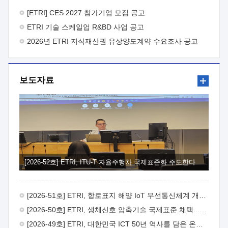
바랍니다.
2026년 8월 한국전자통신연구원장
1. 추진개요

추진목적: ETRI 인력을 기업현장에 파견. 기술지원을
[ETRI] CES 2027 참가기업 모집 공고
실시함으로써 ETRI 개발기술의 사업화를 지원하여
ETRI 기술 스케일업 R&BD 사업 공고
사업화성과를 극대화하고, 지원기업을 강견기업으로 육성하고자
함.
2026년 ETRI 지식재산권 유상양도계약 수요조사 공고
 신청자격: ETRI 협력기업 및 일반 ICT 중소기업*
협력기업: ETRI 창업/연구소기업, 기술이전/출자기업 등 ETRI
개발기술을 사업화하고자 하는 기업
 파견기간: 1년 이상
[최대 3년까지 연속지원 가능]* 연속지원은 지원완료 시점에서
보도자료
당해 지원실적과 차기 지원계획을 평가하여 결정
 기업부담:
연구인력 연봉기준 30 ~ 40%* (1년차) 연봉의 30%, (2 ~ 3년차)
연봉의 40%
 추진일정(1)희망기업 신청/접수(2)희망인력-
희망기업 매칭(3)현장조사/ 선정(심의)(4)협약체결(5)
기업파견8월 3일 ~ 14일
8월 17일 ~ 26일
9월초순
9월 중순
10월 이후* 상기일정은 희망인력-희망기업간 매칭 원활시를
가정한 것으로 상황에 따라 상당기간 일정이 지연될 수 있음. **
(1)희망인력-희망기업간 적합성이 낮다고 판단되거나, (2)
희망인력이 파견의사를 철회할 경우 후속 절차가 진행되지 않을
[2026-52호] ETRI, ITU-T 자율주행차 국제표준화 주도한다
수 있음.2. 현장지원 희망인력 및 상세이력
 희망인력
목록기술분야연구인력번호지원가능 기술반도체/
전자소자A반도체 소자(trasistor/diode) 제작 공정 전자소자 제작
[2026-51호] ETRI, 항로표지 해양 IoT 무선통신체계 개발 나선다
공정(FET / SBD 등 )유기물 반도체 소재 및 소자 설계, 합성 및
제작바이오센서 설계/제작토양/수질/가스 센서 설계/
[2026-50호] ETRI, 생체신호 압축기술 국제표준 채택...의료 AI 시대 연다
제작광소자응용B광 센서 및 응용 시스템시스템 제어 및 데이터
[2026-49호] ETRI, 대한민국 ICT 50년 역사를 담은 온라인 50년사 공개
처리FPGA 제어, VHDL 프로그램 개발Labview, Python, C