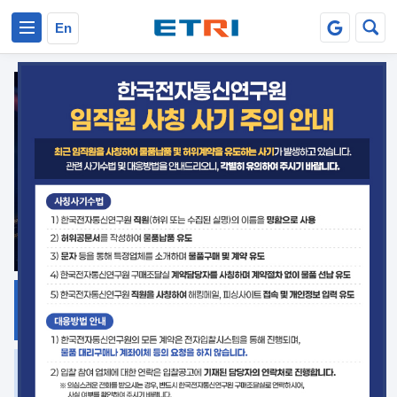
본문 바로가기
주요메뉴 바로가기
En
지식공유
ETRI 오픈소스
플랫폼
거버넌스 대응
발간자료