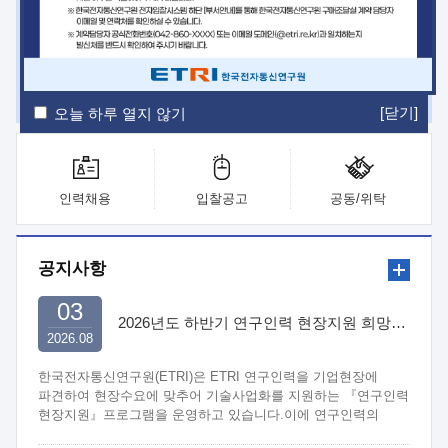
ETRI Insight
ETRI Journal
전자통신동향분석
ETRI 웹진
ETRI 간행물
전자도서관
[닫기]
오늘 하루 열지 않기
인력채용
입찰공고
공동/위탁
공지사항
03
2026년도 하반기 연구인력 현장지원 희망기업 신청/접수
2026.08
한국전자통신연구원(ETRI)은 ETRI 연구인력을 기업현장에
파견하여 현장수요에 맞추어 기술사업화를 지원하는 『연구인력
현장지원』프로그램을 운영하고 있습니다.이에 연구인력의
지원을 희망하는 중소.중견기업에서는 신청하여 주시기