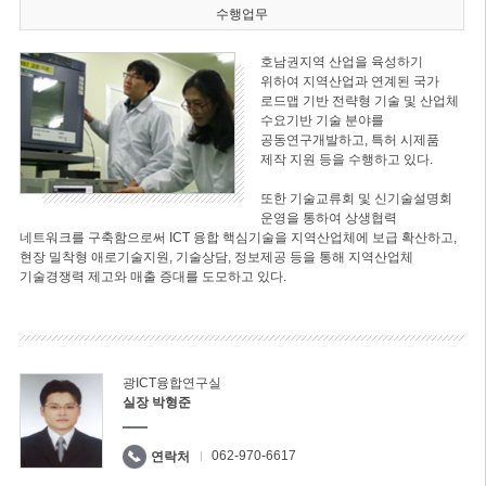
수행업무
호남권지역 산업을 육성하기
위하여 지역산업과 연계된 국가
로드맵 기반 전략형 기술 및 산업체
수요기반 기술 분야를
공동연구개발하고, 특허 시제품
제작 지원 등을 수행하고 있다.
또한 기술교류회 및 신기술설명회
운영을 통하여 상생협력
네트워크를 구축함으로써 ICT 융합 핵심기술을 지역산업체에 보급 확산하고,
현장 밀착형 애로기술지원, 기술상담, 정보제공 등을 통해 지역산업체
기술경쟁력 제고와 매출 증대를 도모하고 있다.
광ICT융합연구실
실장 박형준
062-970-6617
연락처