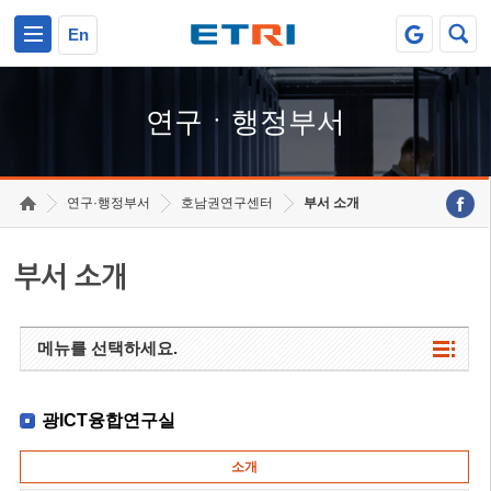
본문 바로가기
주요메뉴 바로가기
하단메뉴 바로가기
En
연구ㆍ행정부서
연구·행정부서
호남권연구센터
부서 소개
부서 소개
메뉴를 선택하세요.
광ICT융합연구실
소개