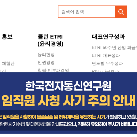
 홍보
클린 ETRI
대표연구성과
(윤리경영)
ETRI 50주년 산업 파
윤리헌장
ETRI 대표성과
인권경영
 체험관
연도별 우수성과
청렴·반부패경영
영상
R&D 파급효과
e-신문고(ETRI 신고센터)
지식공유플랫폼
공익신고
청렴포털 신고
고객의소리
수의계약 현황
부패징계 현황
감사결과공개