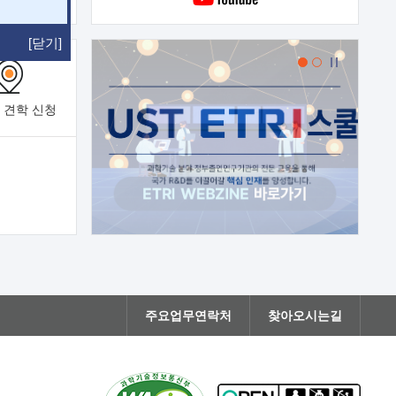
[닫기]
 견학
신청
주요업무연락처
찾아오시는길