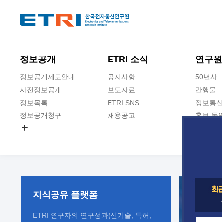
본문 바로가기
주요메뉴 바로가기
정보공개
ETRI 소식
연구원
정보공개제도안내
공지사항
50년사
사전정보공개
보도자료
간행물
정보목록
ETRI SNS
정보통신
정보공개청구
채용공고
홍보 동
경영공시
공공데이터개방
사업실명제
지식공유
플랫폼
ETRI 연구자의 연구성과(신기술, 특허,