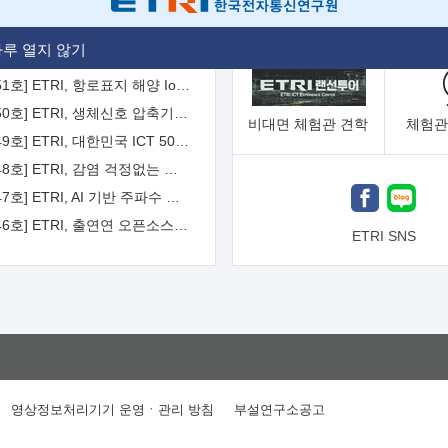
[2026-52호] ETRI, ITU-T 자율주행차 국제표준화 주도한다
루 열지 않기
[2026-51호] ETRI, 항로표지 해양 IoT 무선통신체계 개발 나선다
[2026-50호] ETRI, 생체신호 압축기술 국제표준 채택...의료 AI 시대 연다
비대면
체험관 견학
체험관
[2026-49호] ETRI, 대한민국 ICT 50년 역사를 담은 온라인 50년사 공개
[2026-48호] ETRI, 감염 걱정없는 공중 터치 인터페이스 시대 연다
[2026-47호] ETRI, AI 기반 주파수 예측기술 국제표준 이끌어
[2026-46호] ETRI, 출연연 오픈소스 협의체 '범출연연'으로 확대 운영
ETRI SNS
영상정보처리기기 운영ㆍ관리 방침
부설연구소공고