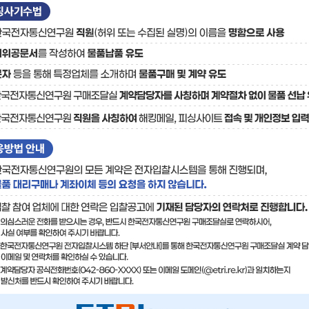
료
기술사업화플랫폼/기술
기술예고
중소기
보유특허
이전가
융합기술연구생산센터
반도