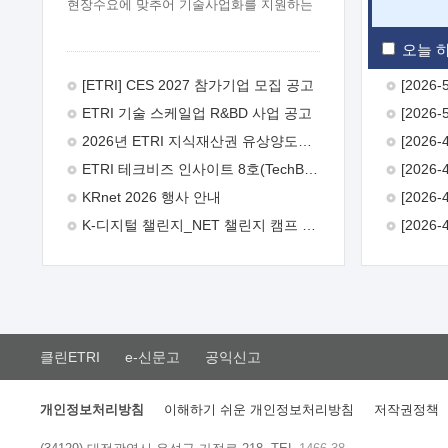
현장수요에 맞추어 기술사업화를 지원하는
『연구인력 현장지원』프로그램을
운영하고 있습니다.이에 연구인력의 지원을
오늘 하
희망하는 중소.중견기업에서는 신청하여
주시기 바랍니다.
2026년 8월
[ETRI] CES 2027 참가기업 모집 공고
한국전자통신연구원장
1. 추진개요

ETRI 기술 스케일업 R&BD 사업 공고
추진목적: ETRI 인력을 기업현장에 파견.
기술지원을 실시함으로써 ETRI 개발기술의
2026년 ETRI 지식재산권 유상양도계약 수요조사 공고
사업화를 지원하여 사업화성과를
ETRI 테크비즈 인사이트 8호(TechBiz Insight Vol.8) 발간
극대화하고, 지원기업을 강견기업으로
육성하고자 함.
 신청자격: ETRI
KRnet 2026 행사 안내
협력기업 및 일반 ICT 중소기업* 협력기업:
K-디지털 챌린지_NET 챌린지 캠프 시즌13 안내
ETRI 창업/연구소기업, 기술이전/출자기업
등 ETRI 개발기술을 사업화하고자 하는
기업
 파견기간: 1년 이상 [최대 3년까지
연속지원 가능]* 연속지원은 지원완료
시점에서 당해 지원실적과 차기 지원계획을
평가하여 결정
 기업부담: 연구인력
연봉기준 30 ~ 40%* (1년차) 연봉의 30%,
클린ETRI
e-신문고
공익신고
(2 ~ 3년차) 연봉의 40%
 추진일정(1)
희망기업 신청/접수(2)희망인력-희망기업
매칭(3)현장조사/ 선정(심의)(4)협약체결
개인정보처리방침
이해하기 쉬운 개인정보처리방침
저작권정책
(5)기업파견8월 3일 ~ 14일
8월 17일 ~
26일
9월초순
9월 중순
10월 이후*