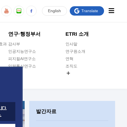
En
glish
Translate
연구·행정부서
ETRI 소개
급효과
감사부
인사말
인공지능연구소
연구원소개
피지컬AI연구소
연혁
입체통신연구소
조직도
공간미디어연구소
기타 공개정보
ADX융합연구소
원규 제·개정 예고
ICT전략연구소
연구원 고객헌장
인공지능안전연구소
ETRI CI
우주항공반도체전략연구단
주요업무연락처
발간자료
대경권연구본부
찾아오시는길
호남권연구본부