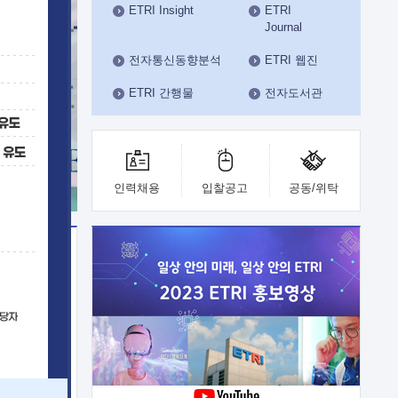
ETRI Insight
ETRI
수도권연구본부
Journal
기획본부
사업화본부
전자통신동향분석
ETRI 웹진
행정본부
ETRI 간행물
전자도서관
대외협력부
인력채용
입찰공고
공동/위탁
이전
업 지원
능 기술
체실험실