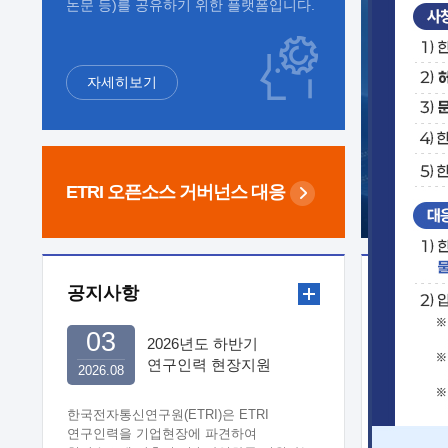
논문 등)를 공유하기 위한 플랫폼입니다.
자세히보기
ETRI 오픈소스
거버넌스 대응
공지사항
보도자
03
2026년도 하반기
연구인력 현장지원
2026.08
희망기업 신청/접수
한국전자통신연구원(ETRI)은 ETRI
연구인력을 기업현장에 파견하여