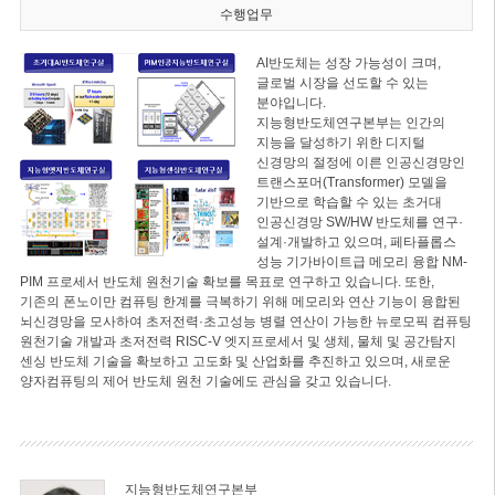
수행업무
AI반도체는 성장 가능성이 크며,
글로벌 시장을 선도할 수 있는
분야입니다.
지능형반도체연구본부는 인간의
지능을 달성하기 위한 디지털
신경망의 절정에 이른 인공신경망인
트랜스포머(Transformer) 모델을
기반으로 학습할 수 있는 초거대
인공신경망 SW/HW 반도체를 연구·
설계·개발하고 있으며, 페타플롭스
성능 기가바이트급 메모리 융합 NM-
PIM 프로세서 반도체 원천기술 확보를 목표로 연구하고 있습니다. 또한,
기존의 폰노이만 컴퓨팅 한계를 극복하기 위해 메모리와 연산 기능이 융합된
뇌신경망을 모사하여 초저전력·초고성능 병렬 연산이 가능한 뉴로모픽 컴퓨팅
원천기술 개발과 초저전력 RISC-V 엣지프로세서 및 생체, 물체 및 공간탐지
센싱 반도체 기술을 확보하고 고도화 및 산업화를 추진하고 있으며, 새로운
양자컴퓨팅의 제어 반도체 원천 기술에도 관심을 갖고 있습니다.
지능형반도체연구본부