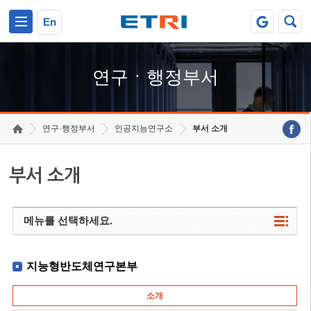
본문 바로가기
주요메뉴 바로가기
하단메뉴 바로가기
En
연구ㆍ행정부서
연구·행정부서
인공지능연구소
부서 소개
부서 소개
메뉴를 선택하세요.
지능형반도체연구본부
소개