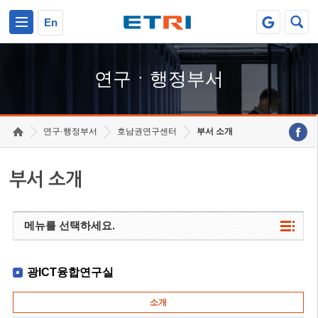
본문 바로가기
주요메뉴 바로가기
하단메뉴 바로가기
En
연구ㆍ행정부서
연구·행정부서
호남권연구센터
부서 소개
부서 소개
메뉴를 선택하세요.
광ICT융합연구실
소개