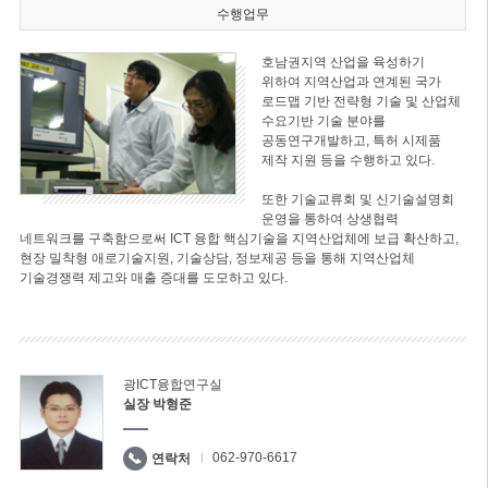
수행업무
호남권지역 산업을 육성하기
위하여 지역산업과 연계된 국가
로드맵 기반 전략형 기술 및 산업체
수요기반 기술 분야를
공동연구개발하고, 특허 시제품
제작 지원 등을 수행하고 있다.
또한 기술교류회 및 신기술설명회
운영을 통하여 상생협력
네트워크를 구축함으로써 ICT 융합 핵심기술을 지역산업체에 보급 확산하고,
현장 밀착형 애로기술지원, 기술상담, 정보제공 등을 통해 지역산업체
기술경쟁력 제고와 매출 증대를 도모하고 있다.
광ICT융합연구실
실장 박형준
062-970-6617
연락처