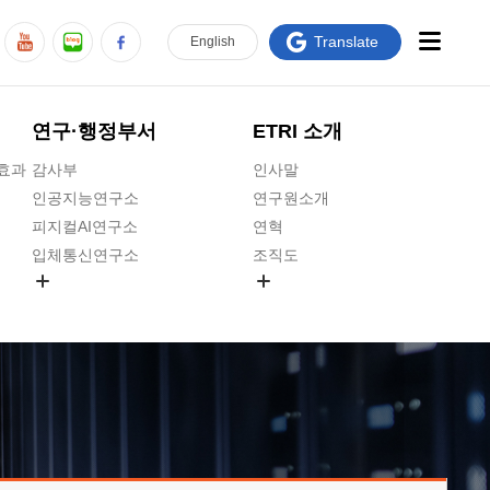
Translate
En
glish
연구·행정부서
ETRI 소개
급효과
감사부
인사말
인공지능연구소
연구원소개
피지컬AI연구소
연혁
입체통신연구소
조직도
공간미디어연구소
기타 공개정보
ADX융합연구소
원규 제·개정 예고
ICT전략연구소
연구원 고객헌장
인공지능안전연구소
ETRI CI
우주항공반도체전략연구단
주요업무연락처
대경권연구본부
찾아오시는길
호남권연구본부