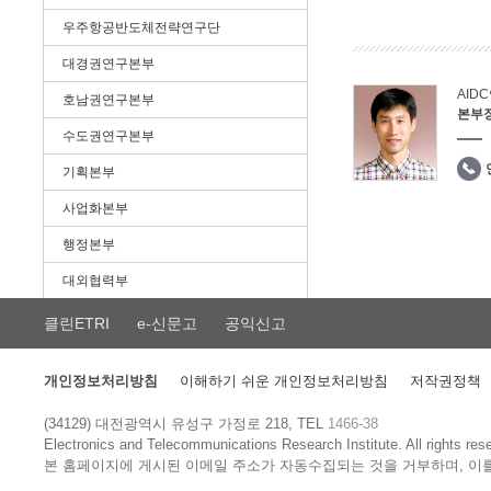
우주항공반도체전략연구단
대경권연구본부
AID
호남권연구본부
본부
수도권연구본부
기획본부
사업화본부
행정본부
대외협력부
클린ETRI
e-신문고
공익신고
개인정보처리방침
이해하기 쉬운 개인정보처리방침
저작권정책
(34129) 대전광역시 유성구 가정로 218, TEL
1466-38
Electronics and Telecommunications Research Institute.
All rights res
본 홈페이지에 게시된 이메일 주소가 자동수집되는 것을 거부하며, 이