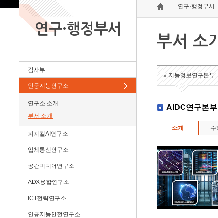
연구·행정부서
연구·행정부서
부서 소
감사부
지능정보연구본부
인공지능연구소
연구소 소개
AIDC연구본부
부서 소개
소개
수
피지컬AI연구소
입체통신연구소
공간미디어연구소
ADX융합연구소
ICT전략연구소
인공지능안전연구소