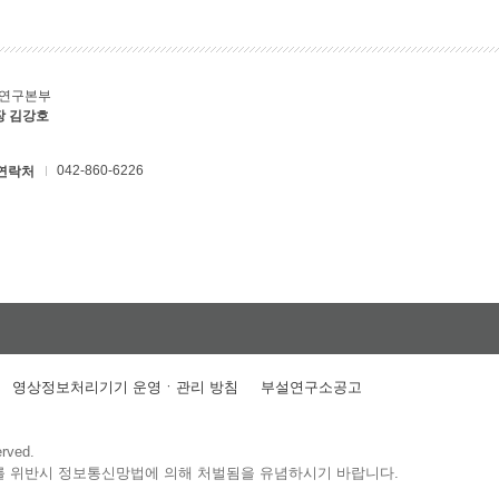
C연구본부
장 김강호
042-860-6226
연락처
영상정보처리기기 운영ㆍ관리 방침
부설연구소공고
erved.
를 위반시 정보통신망법에 의해 처벌됨을 유념하시기 바랍니다.