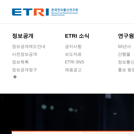
본문 바로가기
주요메뉴 바로가기
하단메뉴 바로가기
정보공개
ETRI 소식
연구원
정보공개제도안내
공지사항
50년사
사전정보공개
보도자료
간행물
정보목록
ETRI SNS
정보통신
정보공개청구
채용공고
홍보 동
경영공시
공공데이터개방
사업실명제