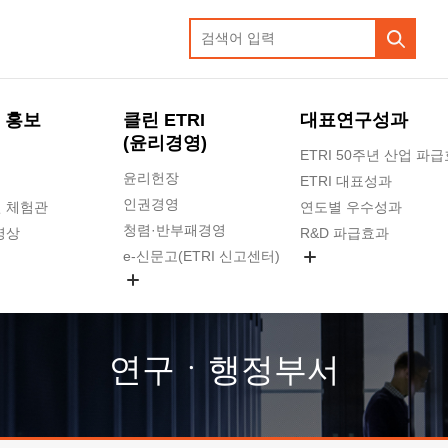
 홍보
클린 ETRI
대표연구성과
(윤리경영)
ETRI 50주년 산업 파
윤리헌장
ETRI 대표성과
인권경영
 체험관
연도별 우수성과
청렴·반부패경영
영상
R&D 파급효과
e-신문고(ETRI 신고센터)
지식공유플랫폼
공익신고
청렴포털 신고
고객의소리
연구ㆍ행정부서
수의계약 현황
부패징계 현황
감사결과공개