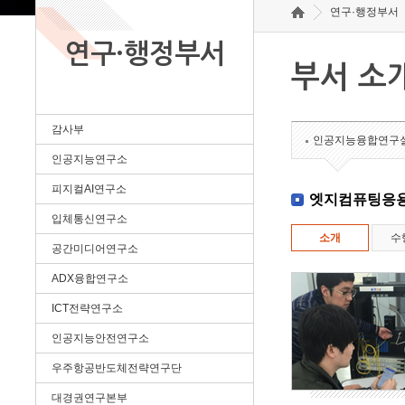
연구·행정부서
연구·행정부서
부서 소
감사부
인공지능융합연구
인공지능연구소
피지컬AI연구소
엣지컴퓨팅응
입체통신연구소
소개
수
공간미디어연구소
ADX융합연구소
ICT전략연구소
인공지능안전연구소
우주항공반도체전략연구단
대경권연구본부