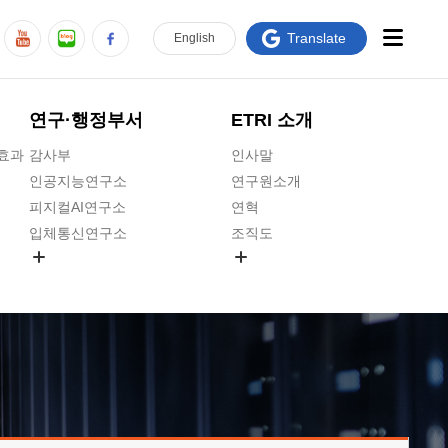
Translate
En
glish
연구·행정부서
ETRI 소개
급효과
감사부
인사말
인공지능연구소
연구원소개
피지컬AI연구소
연혁
입체통신연구소
조직도
공간미디어연구소
기타 공개정보
ADX융합연구소
원규 제·개정 예고
ICT전략연구소
연구원 고객헌장
인공지능안전연구소
ETRI CI
우주항공반도체전략연구단
주요업무연락처
대경권연구본부
찾아오시는길
호남권연구본부