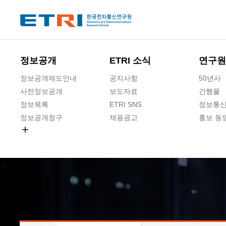
본문 바로가기
주요메뉴 바로가기
하단메뉴 바로가기
정보공개
ETRI 소식
연구원
정보공개제도안내
공지사항
50년사
사전정보공개
보도자료
간행물
정보목록
ETRI SNS
정보통신
정보공개청구
채용공고
홍보 동
경영공시
공공데이터개방
사업실명제