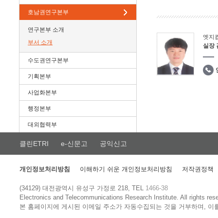
호남권연구본부
연구본부 소개
엣지
부서 소개
실장
수도권연구본부
기획본부
사업화본부
행정본부
대외협력부
클린ETRI
e-신문고
공익신고
개인정보처리방침
이해하기 쉬운 개인정보처리방침
저작권정책
(34129) 대전광역시 유성구 가정로 218, TEL
1466-38
Electronics and Telecommunications Research Institute.
All rights res
본 홈페이지에 게시된 이메일 주소가 자동수집되는 것을 거부하며, 이