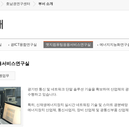
호남권연구센터
부서 소개
개
실
광ICT융합연구실
엣지컴퓨팅응용서비스연구실
에너지지능화연구
용서비스연구실
행업무
광기반 통신 및 네트워크 단말 솔루션 기술을 확보하여 산업체의 
수행하고 있습니다.
특히, 신재생에너지장치 실시간 네트워킹 기술 및 스마트 광분배망 
에너지장치 산업체, 통신사업자, 장비 산업체 및 광통신부품 산업체