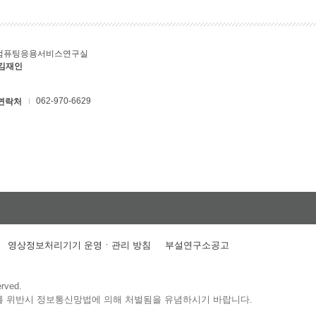
컴퓨팅응용서비스연구실
 김재인
062-970-6629
연락처
영상정보처리기기 운영ㆍ관리 방침
부설연구소공고
erved.
를 위반시 정보통신망법에 의해 처벌됨을 유념하시기 바랍니다.