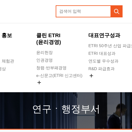
 홍보
클린 ETRI
대표연구성과
(윤리경영)
ETRI 50주년 산업 파
윤리헌장
ETRI 대표성과
인권경영
 체험관
연도별 우수성과
청렴·반부패경영
영상
R&D 파급효과
e-신문고(ETRI 신고센터)
지식공유플랫폼
공익신고
청렴포털 신고
고객의소리
연구ㆍ행정부서
수의계약 현황
부패징계 현황
감사결과공개