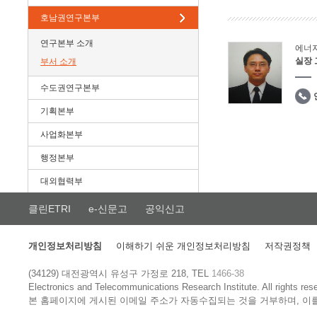
호남권연구본부
연구본부 소개
에너
실장
부서 소개
수도권연구본부
기획본부
사업화본부
행정본부
대외협력부
클린ETRI
e-신문고
공익신고
개인정보처리방침
이해하기 쉬운 개인정보처리방침
저작권정책
(34129) 대전광역시 유성구 가정로 218, TEL
1466-38
Electronics and Telecommunications Research Institute.
All rights res
본 홈페이지에 게시된 이메일 주소가 자동수집되는 것을 거부하며, 이