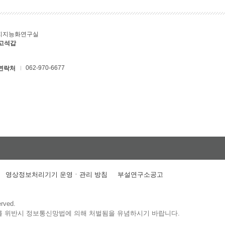
지지능화연구실
 고석갑
062-970-6677
연락처
영상정보처리기기 운영ㆍ관리 방침
부설연구소공고
erved.
를 위반시 정보통신망법에 의해 처벌됨을 유념하시기 바랍니다.