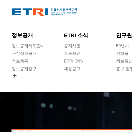
본문 바로가기
주요메뉴 바로가기
하단메뉴 바로가기
정보공개
ETRI 소식
연구원
정보공개제도안내
공지사항
50년사
사전정보공개
보도자료
간행물
정보목록
ETRI SNS
정보통신
정보공개청구
채용공고
홍보 동
경영공시
공공데이터개방
사업실명제