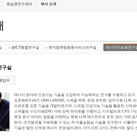
호남권연구센터
부서 소개
개
실
광ICT융합연구실
엣지컴퓨팅응용서비스연구실
에너지지능화연구
연구실
행업무
에너지 분야에 인공지능 기술을 도입하여 지능화하는 연구를 수행하고 있다. 에너
표준화(KS eIoT, OMA LwM2M), 시계열 예측, 운영 최적화, 업무지원 LL
프로토콜 표준 기술을 개발하였으며, 시계열 인공지능 기술을 활용한 신재생에
스케줄링·수요자원(DR)·거래 전략 최적화를 수행하고, 디지털트윈·CPS 기
현장 문서·데이터·알람을 이해하는 특화 LLM 에이전트로 운전·정비·거래 업
분석–조건탐색을 자동화할 수 있는 AI 자율실험실 기술을 연구한다. 시뮬레
기술은 발전·신재생 에너지 운영/설비관리, 마이크로그리드·전력거래, 철도·