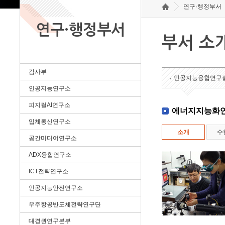
연구·행정부서
연구·행정부서
부서 소
감사부
인공지능융합연구
인공지능연구소
피지컬AI연구소
에너지지능화
입체통신연구소
소개
수
공간미디어연구소
ADX융합연구소
ICT전략연구소
인공지능안전연구소
우주항공반도체전략연구단
대경권연구본부