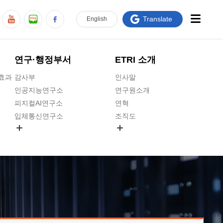
Translate
En
glish
연구·행정부서
ETRI 소개
급효과
감사부
인사말
인공지능연구소
연구원소개
피지컬AI연구소
연혁
입체통신연구소
조직도
공간미디어연구소
기타 공개정보
ADX융합연구소
원규 제·개정 예고
ICT전략연구소
연구원 고객헌장
인공지능안전연구소
ETRI CI
우주항공반도체전략연구단
주요업무연락처
대경권연구본부
찾아오시는길
호남권연구본부