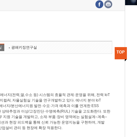
수도권연구본부
기획본부
사업화본부
행정본부
대외협력부
실
광패키징연구실
TOP
지(전력,열,수소 등) 시스템의 효율적 관제·운영을 위해, 전력 IoT
M, 피지컬AI, 자율실험실 기술을 연구개발하고 있다. 에너지 분야 IoT
너지/분산에너지원 발전·수요·가격 예측과 이를 연계한 ESS
반 상태추정과 이상/고장진단·수명예측(RUL) 기술을 고도화한다. 또한
무 지원 기술을 개발하고, 소재·부품·장비 영역에는 실험설계–계측–
이션과 현장 피드백을 통해 신뢰 가능한 운영지능을 구현하며, 개발
산업설비 관리 등 현장에 확장 적용한다.