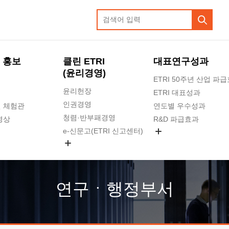
 홍보
클린 ETRI
대표연구성과
(윤리경영)
ETRI 50주년 산업 파
윤리헌장
ETRI 대표성과
인권경영
 체험관
연도별 우수성과
청렴·반부패경영
영상
R&D 파급효과
e-신문고(ETRI 신고센터)
지식공유플랫폼
공익신고
청렴포털 신고
고객의소리
연구ㆍ행정부서
수의계약 현황
부패징계 현황
감사결과공개