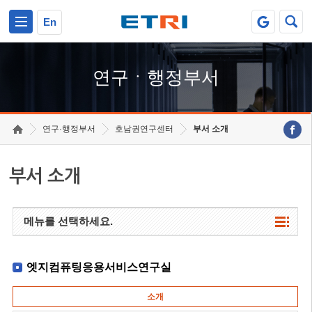
본문 바로가기
주요메뉴 바로가기
하단메뉴 바로가기
En
연구ㆍ행정부서
연구·행정부서
호남권연구센터
부서 소개
부서 소개
메뉴를 선택하세요.
엣지컴퓨팅응용서비스연구실
소개