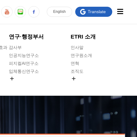
Translate
En
glish
연구·행정부서
ETRI 소개
급효과
감사부
인사말
인공지능연구소
연구원소개
피지컬AI연구소
연혁
입체통신연구소
조직도
공간미디어연구소
기타 공개정보
ADX융합연구소
원규 제·개정 예고
ICT전략연구소
연구원 고객헌장
인공지능안전연구소
ETRI CI
우주항공반도체전략연구단
주요업무연락처
대경권연구본부
찾아오시는길
호남권연구본부