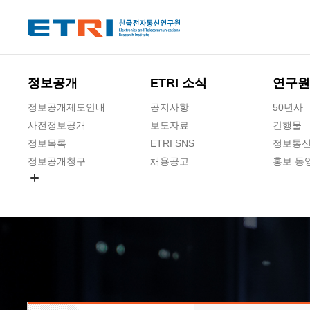
본문 바로가기
주요메뉴 바로가기
하단메뉴 바로가기
정보공개
ETRI 소식
연구원
정보공개제도안내
공지사항
50년사
사전정보공개
보도자료
간행물
정보목록
ETRI SNS
정보통신
정보공개청구
채용공고
홍보 동
경영공시
공공데이터개방
사업실명제