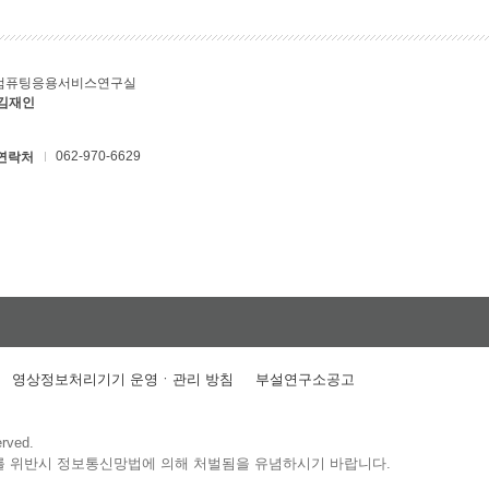
컴퓨팅응용서비스연구실
 김재인
062-970-6629
연락처
영상정보처리기기 운영ㆍ관리 방침
부설연구소공고
erved.
를 위반시 정보통신망법에 의해 처벌됨을 유념하시기 바랍니다.