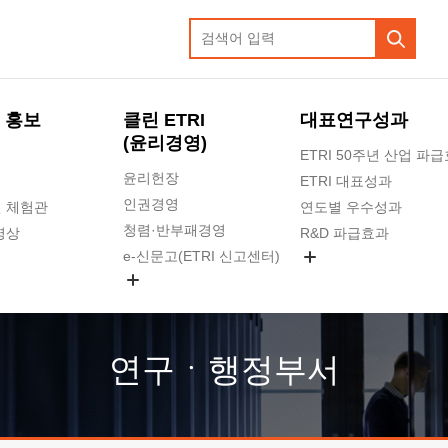
 홍보
클린 ETRI
대표연구성과
(윤리경영)
ETRI 50주년 산업 파
윤리헌장
ETRI 대표성과
인권경영
 체험관
연도별 우수성과
청렴·반부패경영
영상
R&D 파급효과
e-신문고(ETRI 신고센터)
지식공유플랫폼
공익신고
청렴포털 신고
고객의소리
연구ㆍ행정부서
수의계약 현황
부패징계 현황
감사결과공개