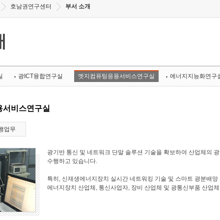
호남권연구센터
부서 소개
개
실
광ICT융합연구실
엣지컴퓨팅응용서비스연구실
에너지지능화연구
용서비스연구실
행업무
광기반 통신 및 네트워크 단말 솔루션 기술을 확보하여 산업체의 
수행하고 있습니다.
특히, 신재생에너지장치 실시간 네트워킹 기술 및 스마트 광분배망 
에너지장치 산업체, 통신사업자, 장비 산업체 및 광통신부품 산업체