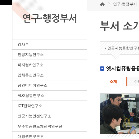
연구·행정부서
연구·행정부서
부서 소
감사부
인공지능융합연구
인공지능연구소
피지컬AI연구소
엣지컴퓨팅응
입체통신연구소
소개
수
공간미디어연구소
ADX융합연구소
ICT전략연구소
인공지능안전연구소
우주항공반도체전략연구단
대경권연구본부