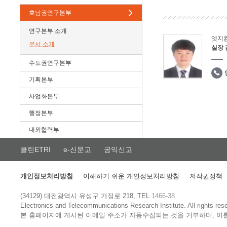
호남권연구본부
연구본부 소개
엣지
부서 소개
실장
수도권연구본부
기획본부
사업화본부
행정본부
대외협력부
클린ETRI
e-신문고
공익신고
개인정보처리방침
이해하기 쉬운 개인정보처리방침
저작권정책
(34129) 대전광역시 유성구 가정로 218, TEL
1466-38
Electronics and Telecommunications Research Institute.
All rights res
본 홈페이지에 게시된 이메일 주소가 자동수집되는 것을 거부하며, 이