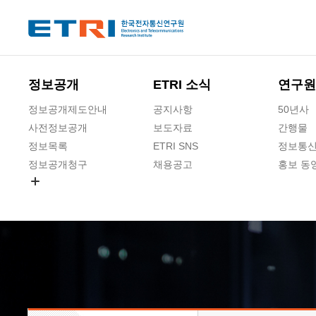
본문 바로가기
주요메뉴 바로가기
하단메뉴 바로가기
정보공개
ETRI 소식
연구원
정보공개제도안내
공지사항
50년사
사전정보공개
보도자료
간행물
정보목록
ETRI SNS
정보통신
정보공개청구
채용공고
홍보 동
경영공시
공공데이터개방
사업실명제