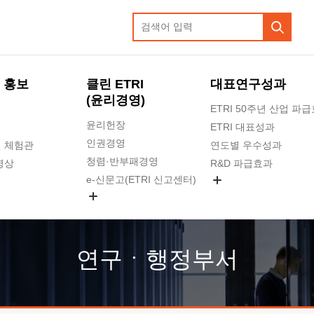
 홍보
클린 ETRI
대표연구성과
(윤리경영)
ETRI 50주년 산업 파
윤리헌장
ETRI 대표성과
인권경영
 체험관
연도별 우수성과
청렴·반부패경영
영상
R&D 파급효과
e-신문고(ETRI 신고센터)
지식공유플랫폼
공익신고
청렴포털 신고
고객의소리
연구ㆍ행정부서
수의계약 현황
부패징계 현황
감사결과공개