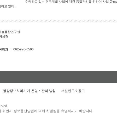
수행하고 있는 연구개발 사업에 대한 품질관리를 위하여 사업 Q-ma
행하고 있다.
지능융합연구실
 이세형
062-970-6596
연락처
영상정보처리기기 운영ㆍ관리 방침
부설연구소공고
erved.
를 위반시 정보통신망법에 의해 처벌됨을 유념하시기 바랍니다.