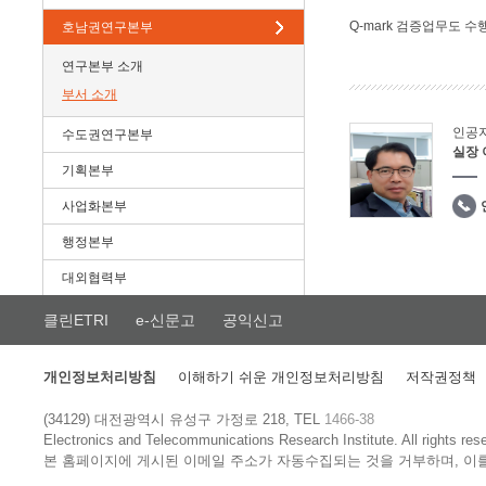
Q-mark 검증업무도 수
호남권연구본부
연구본부 소개
부서 소개
인공
수도권연구본부
실장
기획본부
사업화본부
행정본부
대외협력부
클린ETRI
e-신문고
공익신고
개인정보처리방침
이해하기 쉬운 개인정보처리방침
저작권정책
(34129) 대전광역시 유성구 가정로 218, TEL
1466-38
Electronics and Telecommunications Research Institute.
All rights res
본 홈페이지에 게시된 이메일 주소가 자동수집되는 것을 거부하며, 이