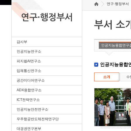
연구·행정부서
연구·행정부서
부서 소
감사부
인공지능융합연구
인공지능연구소
피지컬AI연구소
인공지능융합
입체통신연구소
소개
수
공간미디어연구소
ADX융합연구소
ICT전략연구소
인공지능안전연구소
우주항공반도체전략연구단
대경권연구본부