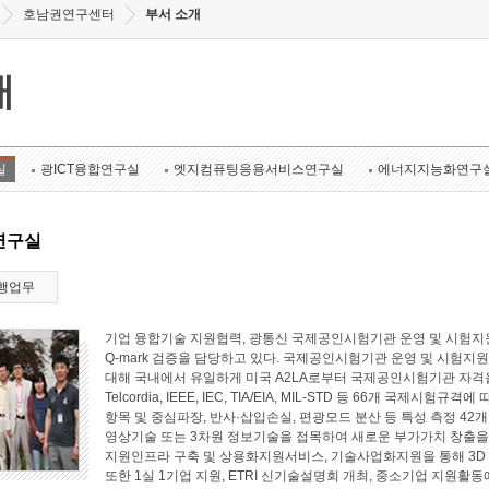
호남권연구센터
부서 소개
개
실
광ICT융합연구실
엣지컴퓨팅응용서비스연구실
에너지지능화연구
연구실
행업무
기업 융합기술 지원협력, 광통신 국제공인시험기관 운영 및 시험지원
Q-mark 검증을 담당하고 있다. 국제공인시험기관 운영 및 시험지원 
대해 국내에서 유일하게 미국 A2LA로부터 국제공인시험기관 자격
Telcordia, IEEE, IEC, TIA/EIA, MIL-STD 등 66개 국
항목 및 중심파장, 반사·삽입손실, 편광모드 분산 등 특성 측정 4
영상기술 또는 3차원 정보기술을 접목하여 새로운 부가가치 창출
지원인프라 구축 및 상용화지원서비스, 기술사업화지원을 통해 3D
또한 1실 1기업 지원, ETRI 신기술설명회 개최, 중소기업 지원