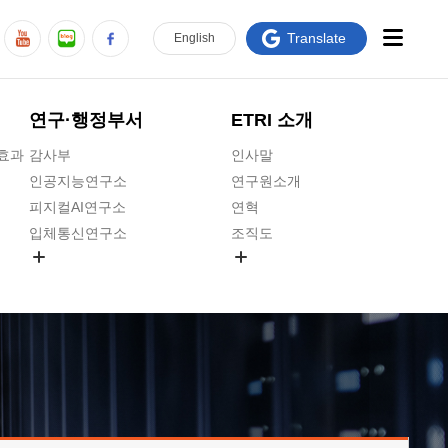
Translate
En
glish
연구·행정부서
ETRI 소개
급효과
감사부
인사말
인공지능연구소
연구원소개
피지컬AI연구소
연혁
입체통신연구소
조직도
공간미디어연구소
기타 공개정보
ADX융합연구소
원규 제·개정 예고
ICT전략연구소
연구원 고객헌장
인공지능안전연구소
ETRI CI
우주항공반도체전략연구단
주요업무연락처
대경권연구본부
찾아오시는길
호남권연구본부