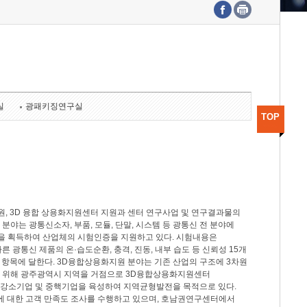
수도권연구본부
기획본부
사업화본부
행정본부
대외협력부
실
광패키징연구실
TOP
, 3D 융합 상용화지원센터 지원과 센터 연구사업 및 연구결과물의
분야는 광통신소자, 부품, 모듈, 단말, 시스템 등 광통신 전 분야에
을 획득하여 산업체의 시험인증을 지원하고 있다. 시험내용은
제시험규격에 따른 광통신 제품의 온·습도순환, 충격, 진동, 내부 습도 등 신뢰성 15개
2개 항목에 달한다. 3D융합상용화지원 분야는 기존 산업의 구조에 3차원
을 위해 광주광역시 지역을 거점으로 3D융합상용화지원센터
 강소기업 및 중핵기업을 육성하여 지역균형발전을 목적으로 있다.
활동에 대한 고객 만족도 조사를 수행하고 있으며, 호남권연구센터에서