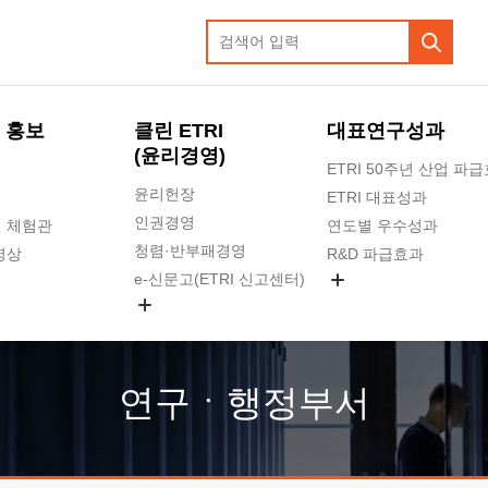
 홍보
클린 ETRI
대표연구성과
(윤리경영)
ETRI 50주년 산업 파
윤리헌장
ETRI 대표성과
인권경영
 체험관
연도별 우수성과
청렴·반부패경영
영상
R&D 파급효과
e-신문고(ETRI 신고센터)
지식공유플랫폼
공익신고
청렴포털 신고
고객의소리
연구ㆍ행정부서
수의계약 현황
부패징계 현황
감사결과공개