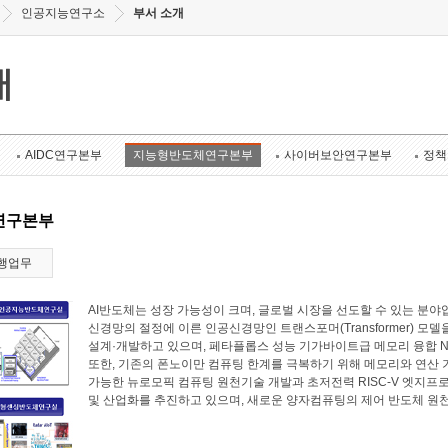
인공지능연구소
부서 소개
개
AIDC연구본부
지능형반도체연구본부
사이버보안연구본부
정책
연구본부
행업무
AI반도체는 성장 가능성이 크며, 글로벌 시장을 선도할 수 있는 
신경망의 절정에 이른 인공신경망인 트랜스포머(Transformer) 모
설계·개발하고 있으며, 페타플롭스 성능 기가바이트급 메모리 융합 N
또한, 기존의 폰노이만 컴퓨팅 한계를 극복하기 위해 메모리와 연산
가능한 뉴로모픽 컴퓨팅 원천기술 개발과 초저전력 RISC-V 엣지프로
및 산업화를 추진하고 있으며, 새로운 양자컴퓨팅의 제어 반도체 원천