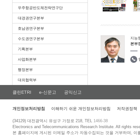
우주항공반도체전략연구단
대경권연구본부
호남권연구본부
지능
수도권연구본부
본부
기획본부
사업화본부
행정본부
대외협력부
클린ETRI
e-신문고
공익신고
개인정보처리방침
이해하기 쉬운 개인정보처리방침
저작권정책
(34129) 대전광역시 유성구 가정로 218, TEL
1466-38
Electronics and Telecommunications Research Institute.
All rights res
본 홈페이지에 게시된 이메일 주소가 자동수집되는 것을 거부하며, 이