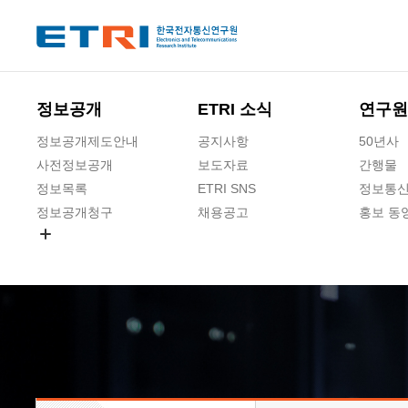
본문 바로가기
주요메뉴 바로가기
하단메뉴 바로가기
정보공개
ETRI 소식
연구원
정보공개제도안내
공지사항
50년사
사전정보공개
보도자료
간행물
정보목록
ETRI SNS
정보통신
정보공개청구
채용공고
홍보 동
경영공시
공공데이터개방
사업실명제