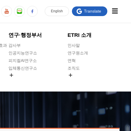
Translate
En
glish
연구·행정부서
ETRI 소개
급효과
감사부
인사말
인공지능연구소
연구원소개
피지컬AI연구소
연혁
입체통신연구소
조직도
공간미디어연구소
기타 공개정보
ADX융합연구소
원규 제·개정 예고
ICT전략연구소
연구원 고객헌장
인공지능안전연구소
ETRI CI
우주항공반도체전략연구단
주요업무연락처
대경권연구본부
찾아오시는길
호남권연구본부