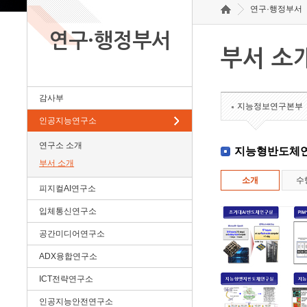
연구·행정부서
연구·행정부서
부서 소
감사부
지능정보연구본부
인공지능연구소
연구소 소개
지능형반도체
부서 소개
소개
수
피지컬AI연구소
입체통신연구소
공간미디어연구소
ADX융합연구소
ICT전략연구소
인공지능안전연구소