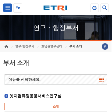
본문 바로가기
주요메뉴 바로가기
하단메뉴 바로가기
En
연구ㆍ행정부서
연구·행정부서
호남권연구센터
부서 소개
부서 소개
메뉴를 선택하세요.
엣지컴퓨팅응용서비스연구실
소개