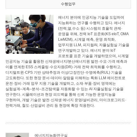
수행업무
에너지 분야에 인공지능 기술을 도입하여
지능화하는 연구를 수행하고 있다. 에너지
(전력,열,수소 등) 시스템의 효율적 관제·
운영을 위해, 전력 IoT 표준화(KS eIoT, OMA
LwM2M), 시계열 예측, 운영 최적화,
업무지원 LLM, 피지컬AI, 자율실험실 기술을
연구개발하고 있다. 에너지 분야 IoT
프로토콜 표준 기술을 개발하였으며, 시계열
인공지능 기술을 활용한 신재생에너지/분산에너지원 발전·수요·가격 예측과
이를 연계한 ESS 스케줄링·수요자원(DR)·거래 전략 최적화를 수행하고,
디지털트윈·CPS 기반 상태추정과 이상/고장진단·수명예측(RUL) 기술을
고도화한다. 또한 현장 문서·데이터·알람을 이해하는 특화 LLM 에이전트로
운전·정비·거래 업무 지원 기술을 개발하고, 소재·부품·장비 영역에는
실험설계–계측–분석–조건탐색을 자동화할 수 있는 AI 자율실험실 기술을
연구한다. 시뮬레이션과 현장 피드백을 통해 신뢰 가능한 운영지능을
구현하며, 개발 기술은 발전·신재생 에너지 운영/설비관리, 마이크로그리드·
전력거래, 철도·산업설비 관리 등 현장에 확장 적용한다.
에너지지능화연구실