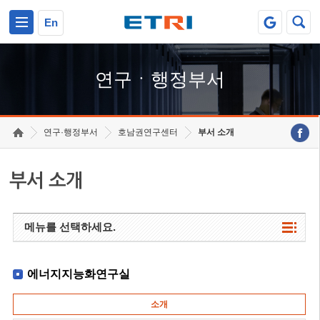
본문 바로가기
주요메뉴 바로가기
하단메뉴 바로가기
En
연구ㆍ행정부서
연구·행정부서
호남권연구센터
부서 소개
부서 소개
메뉴를 선택하세요.
에너지지능화연구실
소개