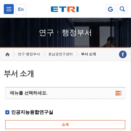
본문 바로가기
주요메뉴 바로가기
하단메뉴 바로가기
En
연구ㆍ행정부서
연구·행정부서
호남권연구센터
부서 소개
부서 소개
메뉴를 선택하세요.
인공지능융합연구실
소개