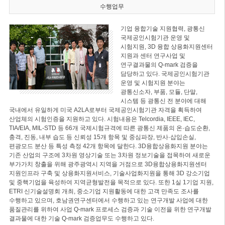
수행업무
기업 융합기술 지원협력, 광통신
국제공인시험기관 운영 및
시험지원, 3D 융합 상용화지원센터
지원과 센터 연구사업 및
연구결과물의 Q-mark 검증을
담당하고 있다. 국제공인시험기관
운영 및 시험지원 분야는
광통신소자, 부품, 모듈, 단말,
시스템 등 광통신 전 분야에 대해
국내에서 유일하게 미국 A2LA로부터 국제공인시험기관 자격을 획득하여
산업체의 시험인증을 지원하고 있다. 시험내용은 Telcordia, IEEE, IEC,
TIA/EIA, MIL-STD 등 66개 국제시험규격에 따른 광통신 제품의 온·습도순환,
충격, 진동, 내부 습도 등 신뢰성 15개 항목 및 중심파장, 반사·삽입손실,
편광모드 분산 등 특성 측정 42개 항목에 달한다. 3D융합상용화지원 분야는
기존 산업의 구조에 3차원 영상기술 또는 3차원 정보기술을 접목하여 새로운
부가가치 창출을 위해 광주광역시 지역을 거점으로 3D융합상용화지원센터
지원인프라 구축 및 상용화지원서비스, 기술사업화지원을 통해 3D 강소기업
및 중핵기업을 육성하여 지역균형발전을 목적으로 있다. 또한 1실 1기업 지원,
ETRI 신기술설명회 개최, 중소기업 지원활동에 대한 고객 만족도 조사를
수행하고 있으며, 호남권연구센터에서 수행하고 있는 연구개발 사업에 대한
품질관리를 위하여 사업 Q-mark 프로세스 검증과 기술 이전을 위한 연구개발
결과물에 대한 기술 Q-mark 검증업무도 수행하고 있다.