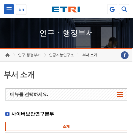
본문 바로가기
주요메뉴 바로가기
하단메뉴 바로가기
En
연구ㆍ행정부서
연구·행정부서
인공지능연구소
부서 소개
부서 소개
메뉴를 선택하세요.
사이버보안연구본부
소개