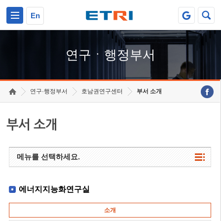
본문 바로가기
주요메뉴 바로가기
하단메뉴 바로가기
En
연구ㆍ행정부서
연구·행정부서
호남권연구센터
부서 소개
부서 소개
메뉴를 선택하세요.
에너지지능화연구실
소개