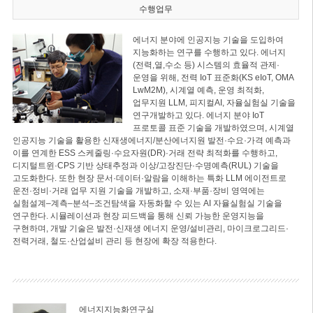
수행업무
에너지 분야에 인공지능 기술을 도입하여
지능화하는 연구를 수행하고 있다. 에너지
(전력,열,수소 등) 시스템의 효율적 관제·
운영을 위해, 전력 IoT 표준화(KS eIoT, OMA
LwM2M), 시계열 예측, 운영 최적화,
업무지원 LLM, 피지컬AI, 자율실험실 기술을
연구개발하고 있다. 에너지 분야 IoT
프로토콜 표준 기술을 개발하였으며, 시계열
인공지능 기술을 활용한 신재생에너지/분산에너지원 발전·수요·가격 예측과
이를 연계한 ESS 스케줄링·수요자원(DR)·거래 전략 최적화를 수행하고,
디지털트윈·CPS 기반 상태추정과 이상/고장진단·수명예측(RUL) 기술을
고도화한다. 또한 현장 문서·데이터·알람을 이해하는 특화 LLM 에이전트로
운전·정비·거래 업무 지원 기술을 개발하고, 소재·부품·장비 영역에는
실험설계–계측–분석–조건탐색을 자동화할 수 있는 AI 자율실험실 기술을
연구한다. 시뮬레이션과 현장 피드백을 통해 신뢰 가능한 운영지능을
구현하며, 개발 기술은 발전·신재생 에너지 운영/설비관리, 마이크로그리드·
전력거래, 철도·산업설비 관리 등 현장에 확장 적용한다.
에너지지능화연구실