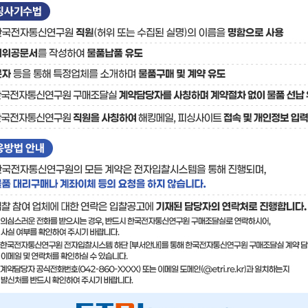
료
기술사업화플랫폼/기술
기술예고
중소기
보유특허
이전가
융합기술연구생산센터
반도