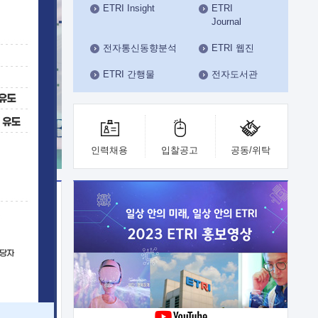
ETRI Insight
ETRI
수도권연구본부
Journal
기획본부
사업화본부
전자통신동향분석
ETRI 웹진
행정본부
ETRI 간행물
전자도서관
대외협력부
인력채용
입찰공고
공동/위탁
이전
업 지원
능 기술
체실험실