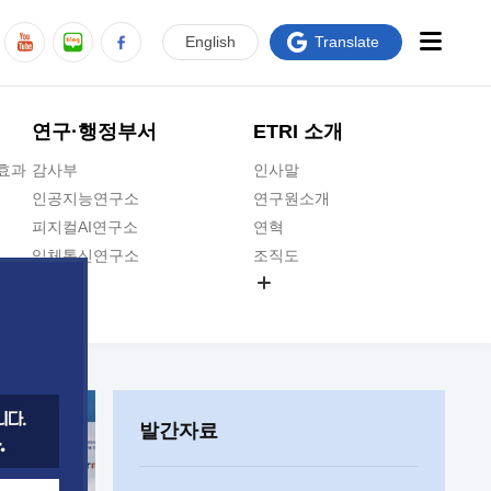
En
glish
Translate
연구·행정부서
ETRI 소개
급효과
감사부
인사말
인공지능연구소
연구원소개
피지컬AI연구소
연혁
입체통신연구소
조직도
공간미디어연구소
기타 공개정보
ADX융합연구소
원규 제·개정 예고
ICT전략연구소
연구원 고객헌장
인공지능안전연구소
ETRI CI
우주항공반도체전략연구단
주요업무연락처
발간자료
대경권연구본부
찾아오시는길
호남권연구본부