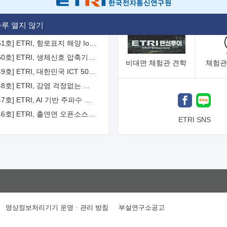
[2026-52호] ETRI, ITU-T 자율주행차 국제표준화 주도한다
루 열지 않기
[2026-51호] ETRI, 항로표지 해양 IoT 무선통신체계 개발 나선다
[2026-50호] ETRI, 생체신호 압축기술 국제표준 채택...의료 AI 시대 연다
비대면
체험관 견학
체험관
[2026-49호] ETRI, 대한민국 ICT 50년 역사를 담은 온라인 50년사 공개
[2026-48호] ETRI, 감염 걱정없는 공중 터치 인터페이스 시대 연다
[2026-47호] ETRI, AI 기반 주파수 예측기술 국제표준 이끌어
[2026-46호] ETRI, 출연연 오픈소스 협의체 '범출연연'으로 확대 운영
ETRI SNS
영상정보처리기기 운영ㆍ관리 방침
부설연구소공고