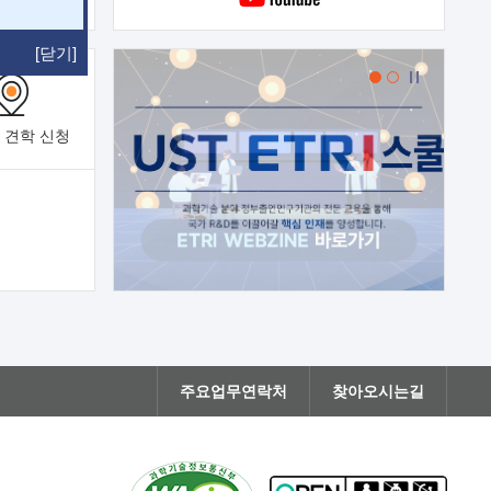
[닫기]
 견학
신청
주요업무연락처
찾아오시는길