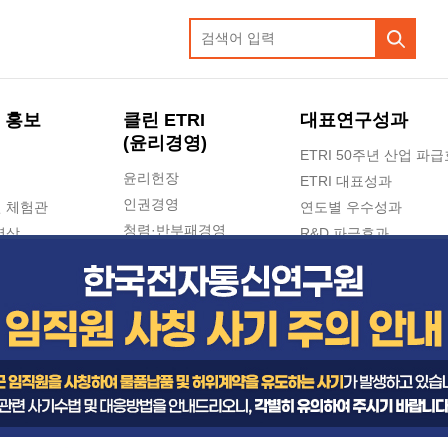
 홍보
클린 ETRI
대표연구성과
(윤리경영)
ETRI 50주년 산업 파
윤리헌장
ETRI 대표성과
인권경영
 체험관
연도별 우수성과
청렴·반부패경영
영상
R&D 파급효과
e-신문고(ETRI 신고센터)
지식공유플랫폼
공익신고
청렴포털 신고
고객의소리
수의계약 현황
부패징계 현황
감사결과공개