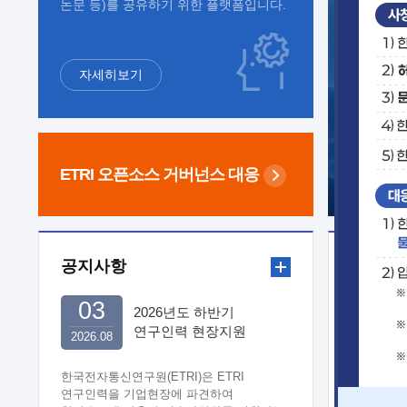
논문 등)를 공유하기 위한 플랫폼입니다.
자세히보기
ETRI 오픈소스
거버넌스 대응
공지사항
보도자
03
2026년도 하반기
연구인력 현장지원
2026.08
희망기업 신청/접수
한국전자통신연구원(ETRI)은 ETRI
연구인력을 기업현장에 파견하여