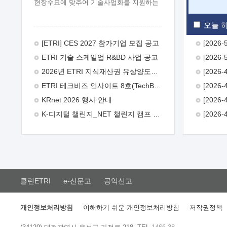
현장수요에 맞추어 기술사업화를 지원하는
『연구인력 현장지원』프로그램을
운영하고 있습니다.이에 연구인력의 지원을
오늘 하
희망하는 중소.중견기업에서는 신청하여
주시기 바랍니다.
2026년 8월
[ETRI] CES 2027 참가기업 모집 공고
한국전자통신연구원장
1. 추진개요

ETRI 기술 스케일업 R&BD 사업 공고
추진목적: ETRI 인력을 기업현장에 파견.
기술지원을 실시함으로써 ETRI 개발기술의
2026년 ETRI 지식재산권 유상양도계약 수요조사 공고
사업화를 지원하여 사업화성과를
ETRI 테크비즈 인사이트 8호(TechBiz Insight Vol.8) 발간
극대화하고, 지원기업을 강견기업으로
육성하고자 함.
 신청자격: ETRI
KRnet 2026 행사 안내
협력기업 및 일반 ICT 중소기업* 협력기업:
K-디지털 챌린지_NET 챌린지 캠프 시즌13 안내
ETRI 창업/연구소기업, 기술이전/출자기업
등 ETRI 개발기술을 사업화하고자 하는
기업
 파견기간: 1년 이상 [최대 3년까지
연속지원 가능]* 연속지원은 지원완료
시점에서 당해 지원실적과 차기 지원계획을
평가하여 결정
 기업부담: 연구인력
연봉기준 30 ~ 40%* (1년차) 연봉의 30%,
클린ETRI
e-신문고
공익신고
(2 ~ 3년차) 연봉의 40%
 추진일정(1)
희망기업 신청/접수(2)희망인력-희망기업
매칭(3)현장조사/ 선정(심의)(4)협약체결
개인정보처리방침
이해하기 쉬운 개인정보처리방침
저작권정책
(5)기업파견8월 3일 ~ 14일
8월 17일 ~
26일
9월초순
9월 중순
10월 이후*