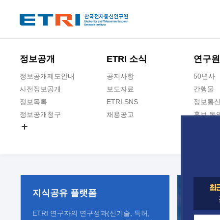
본문 바로가기
주요메뉴 바로가기
정보공개
ETRI 소식
연구원
정보공개제도안내
공지사항
50년사
사전정보공개
보도자료
간행물
정보목록
ETRI SNS
정보통신
정보공개청구
채용공고
홍보 동
경영공시
공공데이터개방
사업실명제
지식공유
플랫폼
ETRI 연구자의 연구성과(신기술, 특허,