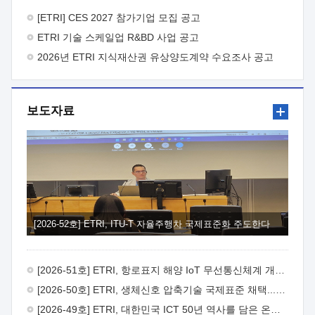
바랍니다.
2026년 8월 한국전자통신연구원장
1. 추진개요

추진목적: ETRI 인력을 기업현장에 파견. 기술지원을
[ETRI] CES 2027 참가기업 모집 공고
실시함으로써 ETRI 개발기술의 사업화를 지원하여
ETRI 기술 스케일업 R&BD 사업 공고
사업화성과를 극대화하고, 지원기업을 강견기업으로 육성하고자
함.
2026년 ETRI 지식재산권 유상양도계약 수요조사 공고
 신청자격: ETRI 협력기업 및 일반 ICT 중소기업*
협력기업: ETRI 창업/연구소기업, 기술이전/출자기업 등 ETRI
개발기술을 사업화하고자 하는 기업
 파견기간: 1년 이상
[최대 3년까지 연속지원 가능]* 연속지원은 지원완료 시점에서
보도자료
당해 지원실적과 차기 지원계획을 평가하여 결정
 기업부담:
연구인력 연봉기준 30 ~ 40%* (1년차) 연봉의 30%, (2 ~ 3년차)
연봉의 40%
 추진일정(1)희망기업 신청/접수(2)희망인력-
희망기업 매칭(3)현장조사/ 선정(심의)(4)협약체결(5)
기업파견8월 3일 ~ 14일
8월 17일 ~ 26일
9월초순
9월 중순
10월 이후* 상기일정은 희망인력-희망기업간 매칭 원활시를
가정한 것으로 상황에 따라 상당기간 일정이 지연될 수 있음. **
(1)희망인력-희망기업간 적합성이 낮다고 판단되거나, (2)
희망인력이 파견의사를 철회할 경우 후속 절차가 진행되지 않을
[2026-52호] ETRI, ITU-T 자율주행차 국제표준화 주도한다
수 있음.2. 현장지원 희망인력 및 상세이력
 희망인력
목록기술분야연구인력번호지원가능 기술반도체/
전자소자A반도체 소자(trasistor/diode) 제작 공정 전자소자 제작
[2026-51호] ETRI, 항로표지 해양 IoT 무선통신체계 개발 나선다
공정(FET / SBD 등 )유기물 반도체 소재 및 소자 설계, 합성 및
제작바이오센서 설계/제작토양/수질/가스 센서 설계/
[2026-50호] ETRI, 생체신호 압축기술 국제표준 채택...의료 AI 시대 연다
제작광소자응용B광 센서 및 응용 시스템시스템 제어 및 데이터
[2026-49호] ETRI, 대한민국 ICT 50년 역사를 담은 온라인 50년사 공개
처리FPGA 제어, VHDL 프로그램 개발Labview, Python, C