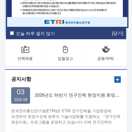
ETRI Insight
ETRI Journal
전자통신동향분석
ETRI 웹진
ETRI 간행물
전자도서관
[닫기]
오늘 하루 열지 않기
인력채용
입찰공고
공동/위탁
공지사항
03
2026년도 하반기 연구인력 현장지원 희망기업 신청/접수
2026.08
한국전자통신연구원(ETRI)은 ETRI 연구인력을 기업현장에
파견하여 현장수요에 맞추어 기술사업화를 지원하는 『연구인력
현장지원』프로그램을 운영하고 있습니다.이에 연구인력의
지원을 희망하는 중소.중견기업에서는 신청하여 주시기