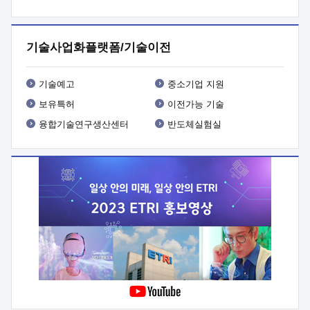
프로그램 개발
 상세이력ㅇ(붙 임1) 대상인력 A 상세이력ㅇ(붙
임2) 대상인력 B 상세이력
3. 신청방법 및 향후일정 등

신청방법: 이메일 (verdi@etri.re.kr)* <별첨양식>을 작성하여
기술사업화플랫폼/기술이전
제출
 문 의 처: ETRI사업화본부 기업성장지원부
기업성장지원전략실ㅇ오경석 책임 연구원 (T. 042-860-5076,
verdi@etri.re.kr)
 제출양식
ㅇ(별첨양식) ETRI연구인력
기술예고
중소기업 지원
현장지원 신청서 (기업)
보유특허
이전가능 기술
융합기술연구생산센터
반도체실험실