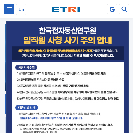
본문 바로가기
주요메뉴 바로가기
En
지식공유
ETRI 오픈소스
플랫폼
거버넌스 대응
발간자료