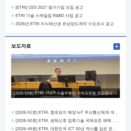
바랍니다.
2026년 8월 한국전자통신연구원장
1. 추진개요

추진목적: ETRI 인력을 기업현장에 파견. 기술지원을
[ETRI] CES 2027 참가기업 모집 공고
실시함으로써 ETRI 개발기술의 사업화를 지원하여
ETRI 기술 스케일업 R&BD 사업 공고
사업화성과를 극대화하고, 지원기업을 강견기업으로 육성하고자
함.
2026년 ETRI 지식재산권 유상양도계약 수요조사 공고
 신청자격: ETRI 협력기업 및 일반 ICT 중소기업*
협력기업: ETRI 창업/연구소기업, 기술이전/출자기업 등 ETRI
개발기술을 사업화하고자 하는 기업
 파견기간: 1년 이상
[최대 3년까지 연속지원 가능]* 연속지원은 지원완료 시점에서
보도자료
당해 지원실적과 차기 지원계획을 평가하여 결정
 기업부담:
연구인력 연봉기준 30 ~ 40%* (1년차) 연봉의 30%, (2 ~ 3년차)
연봉의 40%
 추진일정(1)희망기업 신청/접수(2)희망인력-
희망기업 매칭(3)현장조사/ 선정(심의)(4)협약체결(5)
기업파견8월 3일 ~ 14일
8월 17일 ~ 26일
9월초순
9월 중순
10월 이후* 상기일정은 희망인력-희망기업간 매칭 원활시를
가정한 것으로 상황에 따라 상당기간 일정이 지연될 수 있음. **
(1)희망인력-희망기업간 적합성이 낮다고 판단되거나, (2)
희망인력이 파견의사를 철회할 경우 후속 절차가 진행되지 않을
[2026-52호] ETRI, ITU-T 자율주행차 국제표준화 주도한다
수 있음.2. 현장지원 희망인력 및 상세이력
 희망인력
목록기술분야연구인력번호지원가능 기술반도체/
전자소자A반도체 소자(trasistor/diode) 제작 공정 전자소자 제작
[2026-51호] ETRI, 항로표지 해양 IoT 무선통신체계 개발 나선다
공정(FET / SBD 등 )유기물 반도체 소재 및 소자 설계, 합성 및
제작바이오센서 설계/제작토양/수질/가스 센서 설계/
[2026-50호] ETRI, 생체신호 압축기술 국제표준 채택...의료 AI 시대 연다
제작광소자응용B광 센서 및 응용 시스템시스템 제어 및 데이터
[2026-49호] ETRI, 대한민국 ICT 50년 역사를 담은 온라인 50년사 공개
처리FPGA 제어, VHDL 프로그램 개발Labview, Python, C