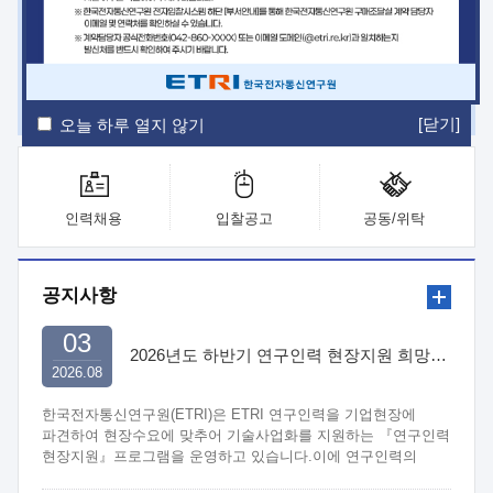
ETRI Insight
ETRI Journal
전자통신동향분석
ETRI 웹진
ETRI 간행물
전자도서관
[닫기]
오늘 하루 열지 않기
인력채용
입찰공고
공동/위탁
공지사항
03
2026년도 하반기 연구인력 현장지원 희망기업 신청/접수
2026.08
한국전자통신연구원(ETRI)은 ETRI 연구인력을 기업현장에
파견하여 현장수요에 맞추어 기술사업화를 지원하는 『연구인력
현장지원』프로그램을 운영하고 있습니다.이에 연구인력의
지원을 희망하는 중소.중견기업에서는 신청하여 주시기