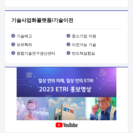
프로그램 개발
 상세이력ㅇ(붙 임1) 대상인력 A 상세이력ㅇ(붙
임2) 대상인력 B 상세이력
3. 신청방법 및 향후일정 등

신청방법: 이메일 (verdi@etri.re.kr)* <별첨양식>을 작성하여
기술사업화플랫폼/기술이전
제출
 문 의 처: ETRI사업화본부 기업성장지원부
기업성장지원전략실ㅇ오경석 책임 연구원 (T. 042-860-5076,
verdi@etri.re.kr)
 제출양식
ㅇ(별첨양식) ETRI연구인력
기술예고
중소기업 지원
현장지원 신청서 (기업)
보유특허
이전가능 기술
융합기술연구생산센터
반도체실험실