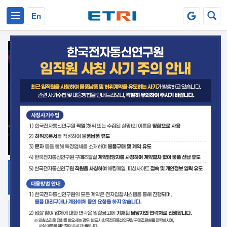
본문 바로가기
주요메뉴 바로가기
En
지식공유
ETRI 오픈소스
플랫폼
거버넌스 대응
발간자료